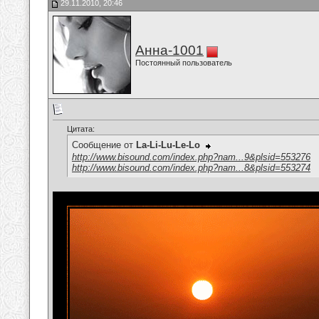
29.11.2010, 20:46
Анна-1001
Постоянный пользователь
Цитата:
Сообщение от
La-Li-Lu-Le-Lo
http://www.bisound.com/index.php?nam...9&plsid=553276
http://www.bisound.com/index.php?nam...8&plsid=553274