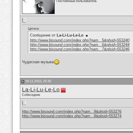
Постоянный пользователь
Цитата:
Сообщение от
La-Li-Lu-Le-Lo
http://www.bisound.com/index.php?nam...5&plsid=553240
http://www.bisound.com/index.php?nam...6&plsid=553244
http://www.bisound.com/index.php?nam...7&plsid=553246
Чудесная музыка
29.11.2010, 20:30
La-Li-Lu-Le-Lo
Собеседник
http://www.bisound.com/index.php?nam...9&plsid=553276
http://www.bisound.com/index.php?nam...8&plsid=553274