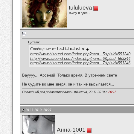
tululueva
Живу я здесь
Цитата:
Сообщение от
La-Li-Lu-Le-Lo
http://www.bisound.com/index.php?nam...5&plsid=553240
http://www.bisound.com/index.php?nam...6&plsid=553244
http://www.bisound.com/index.php?nam...7&plsid=553246
Вауууу... Арсений
Только время, В утреннем свете
__________________
Не будите во мне зверя, он и так не высыпается...
Последний раз редактировалось tululueva, 29.11.2010 в
20:15
.
29.11.2010, 20:27
Анна-1001