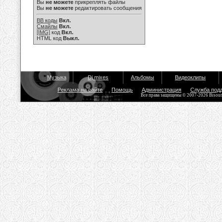
Вы
не можете
прикреплять файлы
Вы
не можете
редактировать сообщения
BB коды
Вкл.
Смайлы
Вкл.
[IMG]
код
Вкл.
HTML код
Выкл.
Музыка
Dj mixes
Альбомы
Видеоклипы
Реклама на сайте
Помощь
Администрация
Служба под
Все права защищены © 2007-2026 Bisou