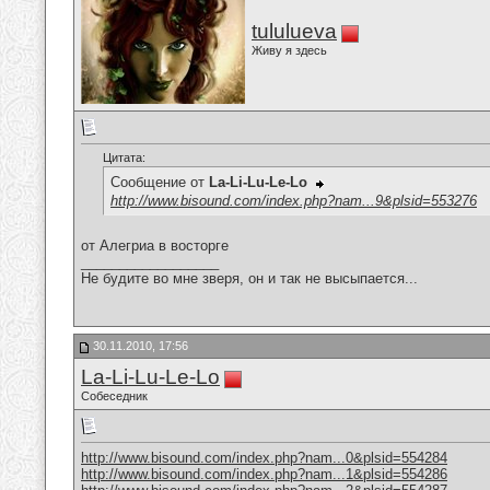
tululueva
Живу я здесь
Цитата:
Сообщение от
La-Li-Lu-Le-Lo
http://www.bisound.com/index.php?nam...9&plsid=553276
от Алегриа в восторге
__________________
Не будите во мне зверя, он и так не высыпается...
30.11.2010, 17:56
La-Li-Lu-Le-Lo
Собеседник
http://www.bisound.com/index.php?nam...0&plsid=554284
http://www.bisound.com/index.php?nam...1&plsid=554286