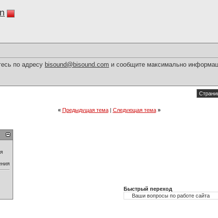
in
тесь по адресу
bisound@bisound.com
и сообщите максимально информац
Страниц
«
Предыдущая тема
|
Следующая тема
»
ия
ения
Быстрый переход