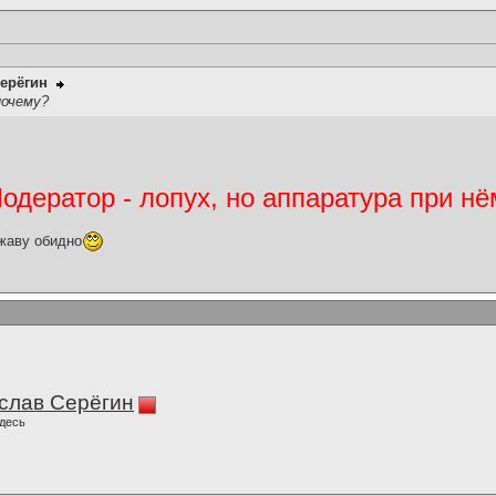
ерёгин
почему?
дератор - лопух, но аппаратура при нё
жаву обидно
слав Серёгин
десь