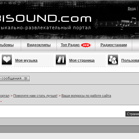
Вход
льбомы
Видеоклипы
Топ Радио
Радиостанции
Моя музыка
Моя страница
Пользов
портал
>
Помогите нам стать лучше!
>
Ваши вопросы по работе сайта
.
Страниц