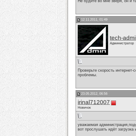
Не будите во мне зверя, он и т
12.11.2011, 01:49
tech-adm
Администратор
Проверьте скорость интернет-
проблемы.
23.05.2012, 06:56
irinal712007
Новичок
уважаемая администрация,подс
вот прослушать идёт загрузка 