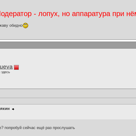
дератор - лопух, но аппаратура при нё
жаву обидно
lueva
 здесь
зякин
зе? попробуй сейчас ещё раз прослушать