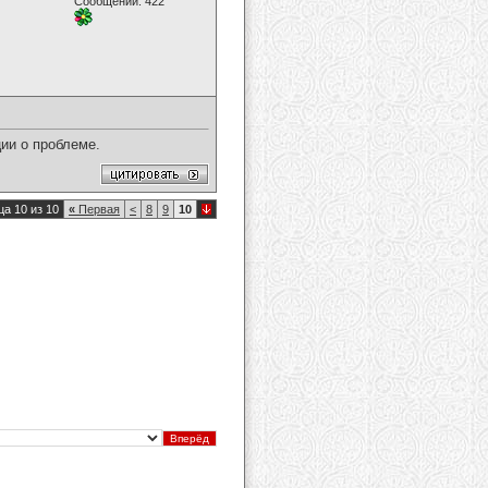
Сообщений: 422
ии о проблеме.
а 10 из 10
«
Первая
<
8
9
10