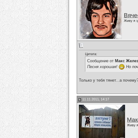
Вяче
Живу я з
Цитата:
Сообщение от
Макс Желе
Песня хорошая!
Но поч
Только у тебя тянет...а почему
11.11.2011, 14:17
Мак
Живу я