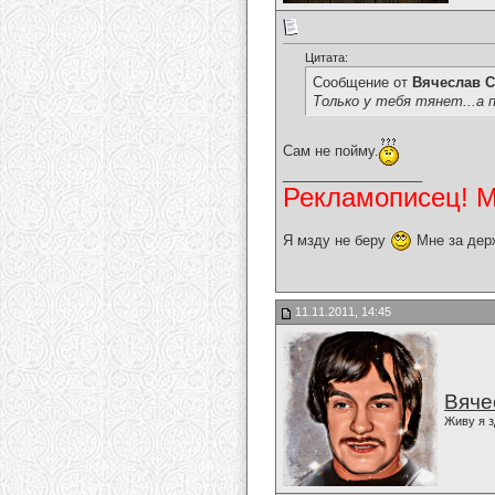
Цитата:
Сообщение от
Вячеслав С
Только у тебя тянет...а 
Сам не пойму.
__________________
Рекламописец! Мо
Я мзду не беру
Мне за дер
11.11.2011, 14:45
Вяче
Живу я з