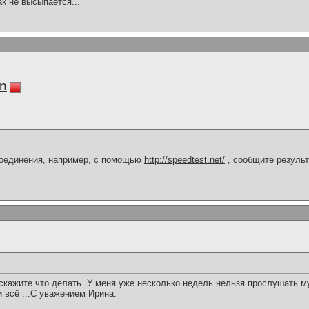
ак не высыпается...
in
соединения, например, с помощью
http://speedtest.net/
, сообщите результ
кажите что делать. У меня уже несколько недель нельзя прослушать му
и всё ...С уважением Ирина.