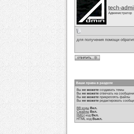
tech-adm
Администратор
для получения помощи обрати
Ваши права в разделе
Вы
не можете
создавать темы
Вы
не можете
отвечать на сообщен
Вы
не можете
прикреплять файлы
Вы
не можете
редактировать сообщ
BB коды
Вкл.
Смайлы
Вкл.
[IMG]
код
Вкл.
HTML код
Выкл.