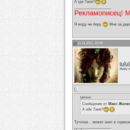
А где Таня?
__________________
Рекламописец! Мо
Я мзду не беру
Мне за дер
11.11.2011, 22:28
tulu
Живу я
Цитата:
Сообщение от
Макс Желе
А где Таня?
Туточки... может инет в тормо
__________________