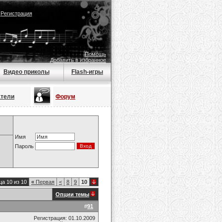
|
Регистрация
Помощь
Добавить в избранное
Видео приколы
Flash-игры
атели
Форум
Имя
Пароль
а 10 из 10
«
Первая
<
8
9
10
Опции темы
#
91
Регистрация: 01.10.2009