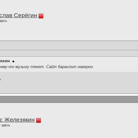
слав Серёгин
десь
зякин
ему-то музыку тянет. Сайт барахлит наверно.
?
с Железякин
 здесь