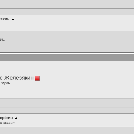
зякин
т...
с Железякин
 здесь
ерёгин
а знает...