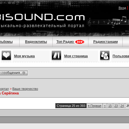
Вход
льбомы
Видеоклипы
Топ Радио
Радиостанции
Моя музыка
Моя страница
Пользов
портал
>
Ваше творчество
а Серёгина
Страница 25 из 393
«
Первая
<
15
23
24
2