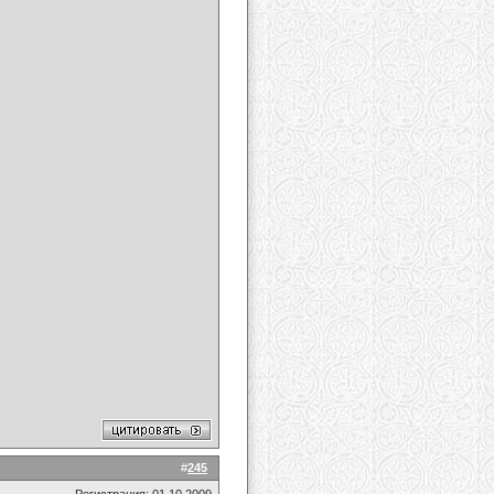
#
245