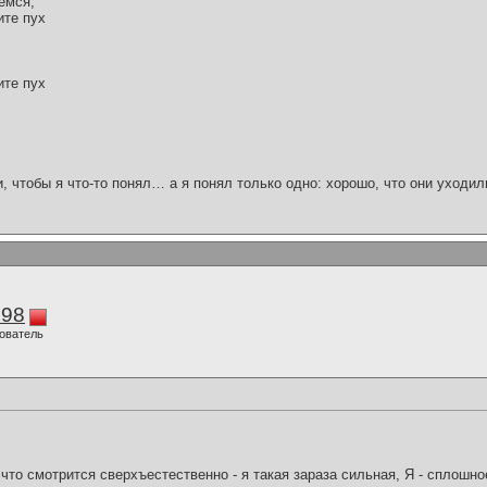
емся,
ите пух
ите пух
и, чтобы я что-то понял… а я понял только одно: хорошо, что они уходил
298
ователь
что смотрится сверхъестественно - я такая зараза сильная, Я - сплошн