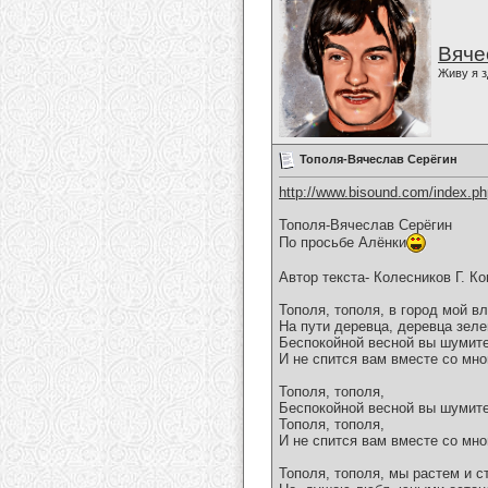
Вяче
Живу я з
Тополя-Вячеслав Серёгин
http://www.bisound.com/index.p
Тополя-Вячеслав Серёгин
По просьбе Алёнки
Автор текста- Колесников Г. К
Тополя, тополя, в город мой в
На пути деревца, деревца зеле
Беспокойной весной вы шумите
И не спится вам вместе со мно
Тополя, тополя,
Беспокойной весной вы шумит
Тополя, тополя,
И не спится вам вместе со мно
Тополя, тополя, мы растем и с