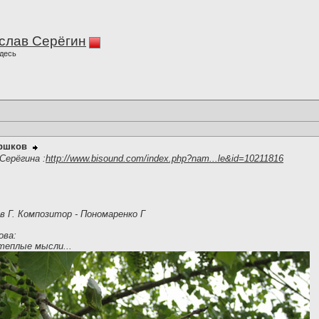
слав Серёгин
десь
оршков
Серёгина :
http://www.bisound.com/index.php?nam...le&id=10211816
 Г. Композитор - Пономаренко Г
ова:
теплые мысли...