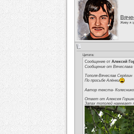
Вяче
Живу я з
Цитата:
Сообщение от
Алексей Г
Сообщение от Вячеслава 
Тополя-Вячеслав Серёгин
По просьбе Алёнки
Автор текста- Колесников
Ответ от Алексея Горшк
Запах тополей навевает 