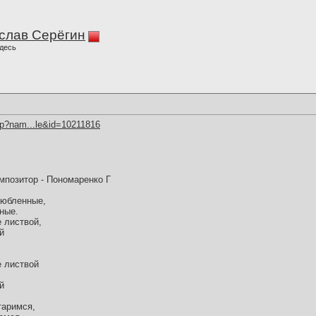
слав Серёгин
десь
hp?nam...le&id=10211816
омпозитор - Пономаренко Г
любленные,
ные.
 листвой,
й
е листвой
й
таримся,