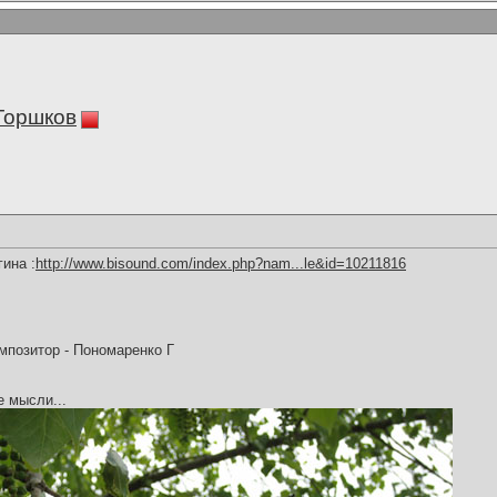
Горшков
ина :
http://www.bisound.com/index.php?nam...le&id=10211816
омпозитор - Пономаренко Г
е мысли...