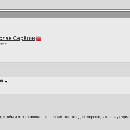
слав Серёгин
десь
98
и, чтобы я что-то понял… а я понял только одно: хорошо, что они уходил