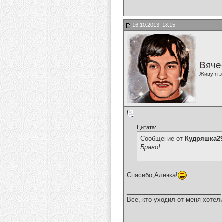
16.10.2013, 18:15
Вяче
Живу я з
Цитата:
Сообщение от
Кудряшка2
Браво!
Спасибо,Алёнка!
__________________
___________________________
Все, кто уходил от меня хотел