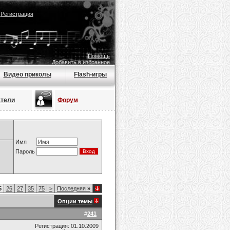
|
Регистрация
Помощь
Добавить в избранное
Видео приколы
Flash-игры
атели
Форум
Имя
Пароль
5
26
27
35
75
>
Последняя
»
Опции темы
#
241
Регистрация: 01.10.2009