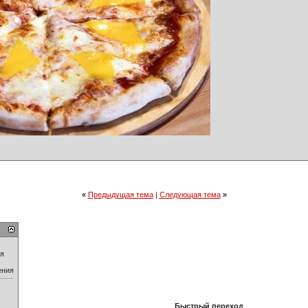
«
Предыдущая тема
|
Следующая тема
»
ия
ения
Быстрый переход