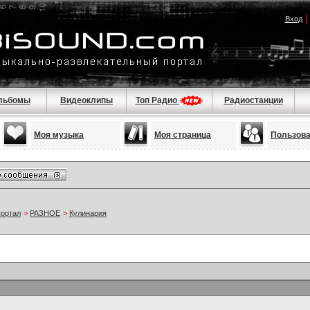
Вход
льбомы
Видеоклипы
Топ Радио
Радиостанции
Моя музыка
Моя страница
Пользов
портал
>
РАЗНОЕ
>
Кулинария