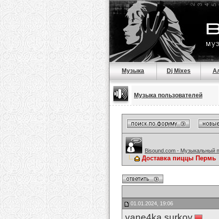
Музыка
Dj Mixes
А
Музыка пользователей
Bisound.com - Музыкальный 
Доставка пиццы Пермь
01.01.2024, 19:06
vane4ka.surkov