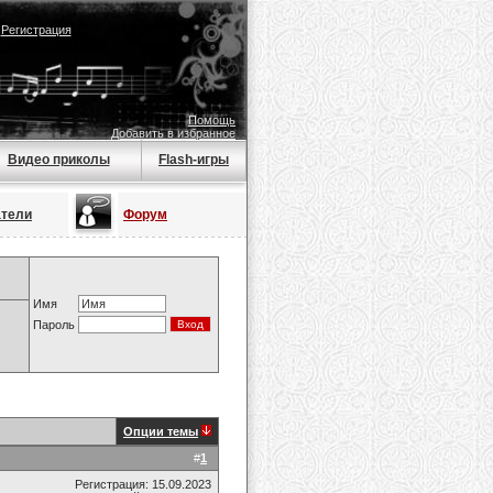
|
Регистрация
Помощь
Добавить в избранное
Видео приколы
Flash-игры
атели
Форум
Имя
Пароль
Опции темы
#
1
Регистрация: 15.09.2023