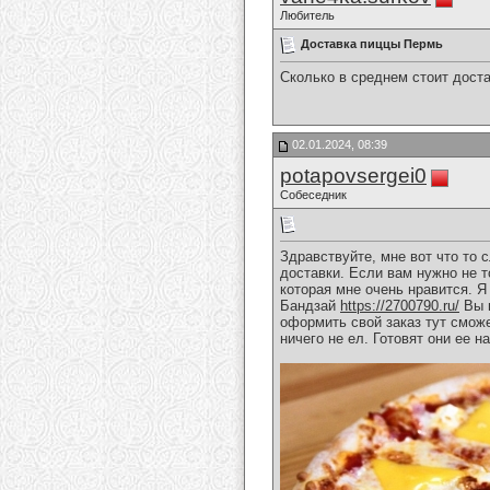
Любитель
Доставка пиццы Пермь
Сколько в среднем стоит доста
02.01.2024, 08:39
potapovsergei0
Собеседник
Здравствуйте, мне вот что то 
доставки. Если вам нужно не т
которая мне очень нравится. Я
Бандзай
https://2700790.ru/
Вы п
оформить свой заказ тут сможе
ничего не ел. Готовят они ее н