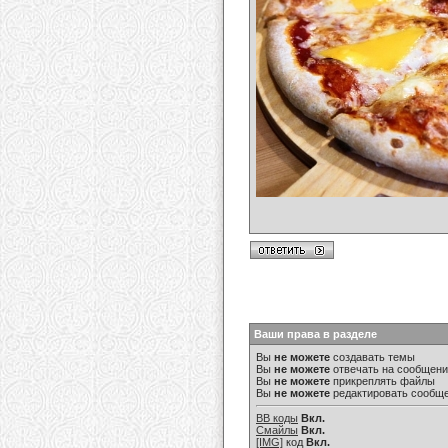
Ваши права в разделе
Вы
не можете
создавать темы
Вы
не можете
отвечать на сообщен
Вы
не можете
прикреплять файлы
Вы
не можете
редактировать сообщ
BB коды
Вкл.
Смайлы
Вкл.
[IMG]
код
Вкл.