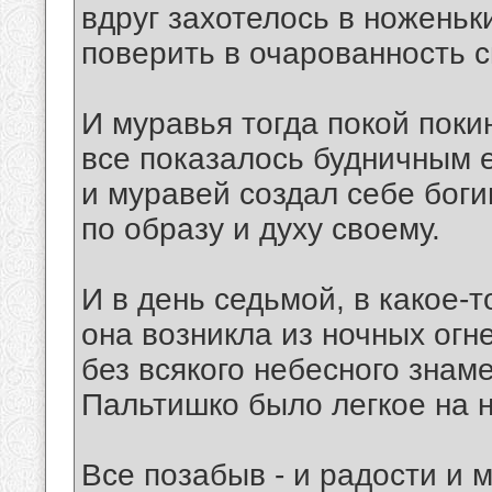
вдруг захотелось в ноженьк
поверить в очарованность 
И муравья тогда покой поки
все показалось будничным е
и муравей создал себе бог
по образу и духу своему.
И в день седьмой, в какое-т
она возникла из ночных огн
без всякого небесного знаме
Пальтишко было легкое на н
Все позабыв - и радости и м