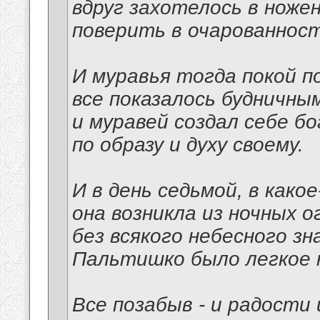
вдруг захотелось в ноже
поверить в очарованност
И муравья тогда покой п
все показалось будничным
и муравей создал себе б
по образу и духу своему.
И в день седьмой, в како
она возникла из ночных о
без всякого небесного зна
Пальтишко было легкое н
Все позабыв - и радости 