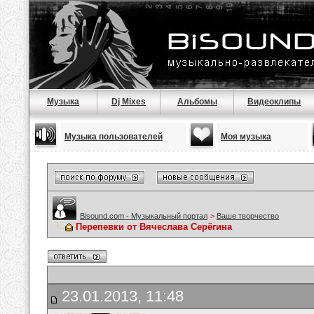
Музыка
Dj Mixes
Альбомы
Видеоклипы
Музыка пользователей
Моя музыка
Bisound.com - Музыкальный портал
>
Ваше творчество
Перепевки от Вячеслава Серёгина
23.01.2013, 11:48