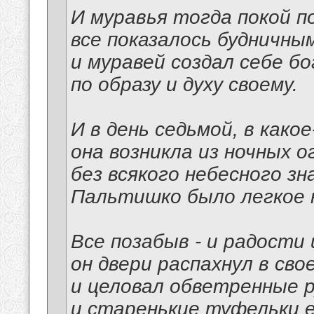
И муравья тогда покой п
все показалось будничным
и муравей создал себе б
по образу и духу своему.
И в день седьмой, в како
она возникла из ночных о
без всякого небесного зна
Пальтишко было легкое н
Все позабыв - и радости 
он двери распахнул в сво
и целовал обветренные р
и старенькие туфельки е