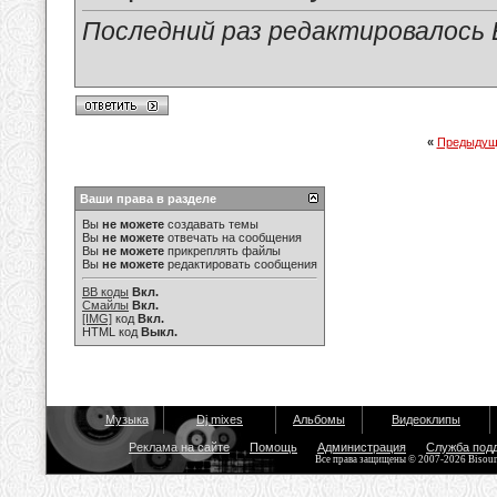
Последний раз редактировалось Е
«
Предыдущ
Ваши права в разделе
Вы
не можете
создавать темы
Вы
не можете
отвечать на сообщения
Вы
не можете
прикреплять файлы
Вы
не можете
редактировать сообщения
BB коды
Вкл.
Смайлы
Вкл.
[IMG]
код
Вкл.
HTML код
Выкл.
Музыка
Dj mixes
Альбомы
Видеоклипы
Реклама на сайте
Помощь
Администрация
Служба под
Все права защищены © 2007-2026 Bisou