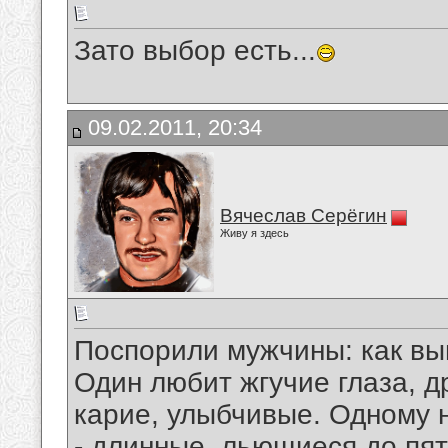
Зато выбор есть...
09.02.2011, 20:34
Вячеслав Серёгин
Живу я здесь
Поспорили мужчины: как вы
Один любит жгучие глаза, др
карие, улыбчивые. Одному н
- длинные, льющиеся до пят