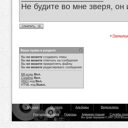
Не будите во мне зверя, он 
«
Предыдущ
Ваши права в разделе
Вы
не можете
создавать темы
Вы
не можете
отвечать на сообщения
Вы
не можете
прикреплять файлы
Вы
не можете
редактировать сообщения
BB коды
Вкл.
Смайлы
Вкл.
[IMG]
код
Вкл.
HTML код
Выкл.
Музыка
Dj mixes
Альбомы
Видеоклипы
Реклама на сайте
Помощь
Администрация
Служба под
Все права защищены © 2007-2026 Bisou