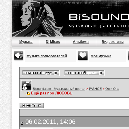
Музыка
Dj Mixes
Альбомы
Видеоклипы
Музыка пользователей
Моя музыка
Bisound.com - Музыкальный портал
>
РАЗНОЕ
>
Он и Она
Ещё раз про ЛЮБОВЬ
06.02.2011, 14:06