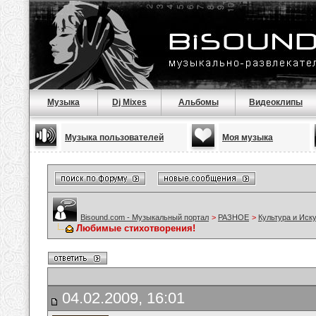
Музыка
Dj Mixes
Альбомы
Видеоклипы
Музыка пользователей
Моя музыка
Bisound.com - Музыкальный портал
>
РАЗНОЕ
>
Культура и Иск
Любимые стихотворения!
04.02.2009, 16:01