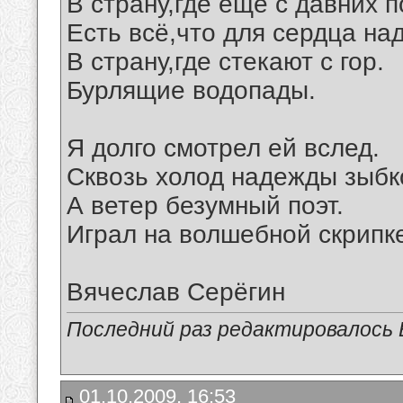
В страну,где ещё с давних п
Есть всё,что для сердца над
В страну,где стекают с гор.
Бурлящие водопады.
Я долго смотрел ей вслед.
Сквозь холод надежды зыбк
А ветер безумный поэт.
Играл на волшебной скрипк
Вячеслав Серёгин
Последний раз редактировалось В
01.10.2009, 16:53