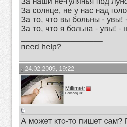
За наши не-гулянья под лун
За солнце, не у нас над гол
За то, что вы больны - увы! 
За то, что я больна - увы! -
__________________
need help?
24.02.2009, 19:22
Millimetr
Собеседник
А может кто-то пишет сам? 