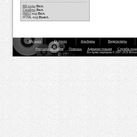
BB коды
Вкл.
Смайлы
Вкл.
[IMG]
код
Вкл.
HTML код
Выкл.
Музыка
Dj mixes
Альбомы
Видеоклипы
Реклама на сайте
Помощь
Администрация
Служба под
Все права защищены © 2007-2026 Bisou