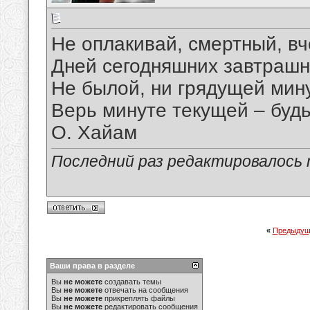
Не оплакивай, смертный, в
Дней сегодняшних завтрашн
Не былой, ни грядущей мину
Верь минуте текущей – будь
О. Хайам
Последний раз редактировалось ma
«
Предыдущ
Ваши права в разделе
Вы
не можете
создавать темы
Вы
не можете
отвечать на сообщения
Вы
не можете
прикреплять файлы
Вы
не можете
редактировать сообщения