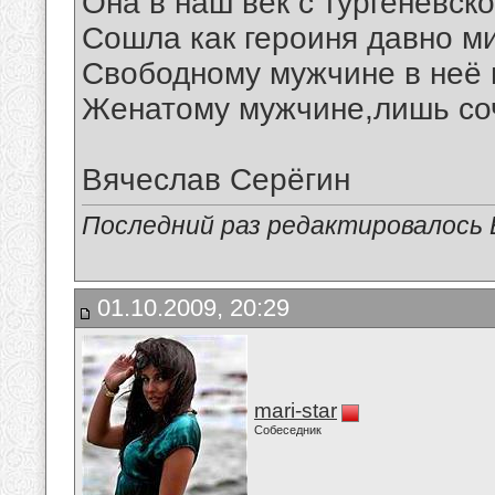
Она в наш век с тургеневск
Сошла как героиня давно ми
Свободному мужчине в неё 
Женатому мужчине,лишь соч
Вячеслав Серёгин
Последний раз редактировалось В
01.10.2009, 20:29
mari-star
Собеседник