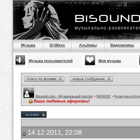
Музыка
Dj Mixes
Альбомы
Видеоклипы
Музыка пользователей
Моя музыка
Bisound.com - Музыкальный портал
>
РАЗНОЕ
>
Культура и Иск
Ваши любимые афоризмы!
14.12.2011, 22:08