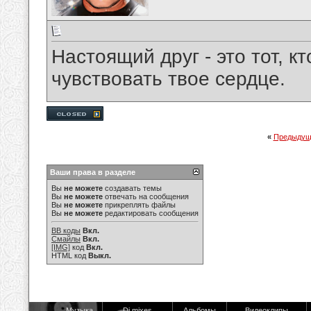
Настоящий друг - это тот, кт
чувствовать твое сердце.
«
Предыдущ
Ваши права в разделе
Вы
не можете
создавать темы
Вы
не можете
отвечать на сообщения
Вы
не можете
прикреплять файлы
Вы
не можете
редактировать сообщения
BB коды
Вкл.
Смайлы
Вкл.
[IMG]
код
Вкл.
HTML код
Выкл.
Музыка
Dj mixes
Альбомы
Видеоклипы