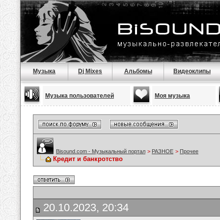
Музыка
Dj Mixes
Альбомы
Видеоклипы
Музыка пользователей
Моя музыка
Bisound.com - Музыкальный портал
>
РАЗНОЕ
>
Прочее
Кредит и банкротство
20.10.2023, 20:34