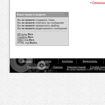
«
Предыдущ
Ваши права в разделе
Вы
не можете
создавать темы
Вы
не можете
отвечать на сообщения
Вы
не можете
прикреплять файлы
Вы
не можете
редактировать сообщения
BB коды
Вкл.
Смайлы
Вкл.
[IMG]
код
Вкл.
HTML код
Выкл.
Музыка
Dj mixes
Альбомы
Видеоклипы
Реклама на сайте
Помощь
Администрация
Служба под
Все права защищены © 2007-2026 Bisou