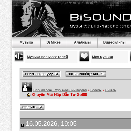
Музыка
Dj Mixes
Альбомы
Видеоклипы
Музыка пользователей
Моя музыка
Bisound.com - Музыкальный портал
>
Релизы
>
Синглы
Khuyến Mãi Hấp Dẫn Từ Go88!
16.05.2026, 19:05