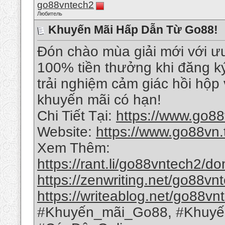
go88vntech2
Любитель
Khuyến Mãi Hấp Dẫn Từ Go88!
Đón chào mùa giải mới với ư
100% tiền thưởng khi đăng k
trải nghiệm cảm giác hồi hộp 
khuyến mãi có hạn!
Chi Tiết Tại:
https://www.go8
Website:
https://www.go88vn.
Xem Thêm:
https://rant.li/go88vntech2/d
https://zenwriting.net/go88v
https://writeablog.net/go88v
#Khuyến_mãi_Go88, #Khuyế