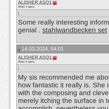
ALISHER ASQ1
Живу я здесь
Some really interesting inform
genial .
stahlwandbecken set
14.03.2024, 04:01
ALISHER ASQ1
Живу я здесь
My sis recommended me about
how fantastic it really is. Sh
with the composing and clever
merely itching the surface in 
accomplish, nevertheless you ar