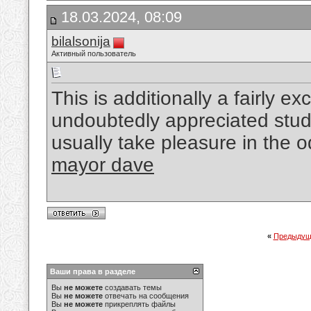
18.03.2024, 08:09
bilalsonija
Активный пользователь
This is additionally a fairly ex
undoubtedly appreciated study
usually take pleasure in the 
mayor dave
«
Предыдущ
Ваши права в разделе
Вы
не можете
создавать темы
Вы
не можете
отвечать на сообщения
Вы
не можете
прикреплять файлы