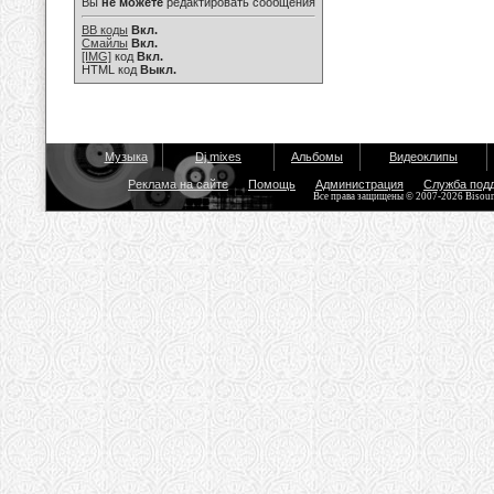
Вы
не можете
редактировать сообщения
BB коды
Вкл.
Смайлы
Вкл.
[IMG]
код
Вкл.
HTML код
Выкл.
Музыка
Dj mixes
Альбомы
Видеоклипы
Реклама на сайте
Помощь
Администрация
Служба под
Все права защищены © 2007-2026 Bisou