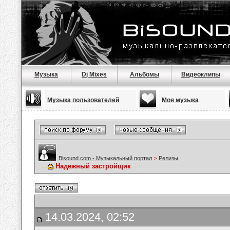
Музыка
Dj Mixes
Альбомы
Видеоклипы
Музыка пользователей
Моя музыка
Bisound.com - Музыкальный портал
>
Релизы
Надежный застройщик
14.03.2024, 02:52