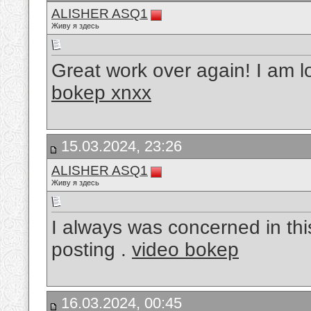
ALISHER ASQ1
Живу я здесь
Great work over again! I am l
bokep xnxx
15.03.2024, 23:26
ALISHER ASQ1
Живу я здесь
I always was concerned in this
posting .
video bokep
16.03.2024, 00:45