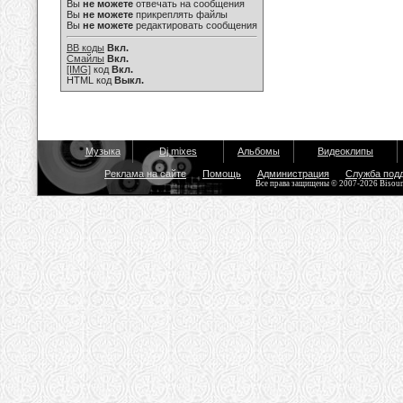
Вы
не можете
отвечать на сообщения
Вы
не можете
прикреплять файлы
Вы
не можете
редактировать сообщения
BB коды
Вкл.
Смайлы
Вкл.
[IMG]
код
Вкл.
HTML код
Выкл.
Музыка
Dj mixes
Альбомы
Видеоклипы
Реклама на сайте
Помощь
Администрация
Служба под
Все права защищены © 2007-2026 Bisou