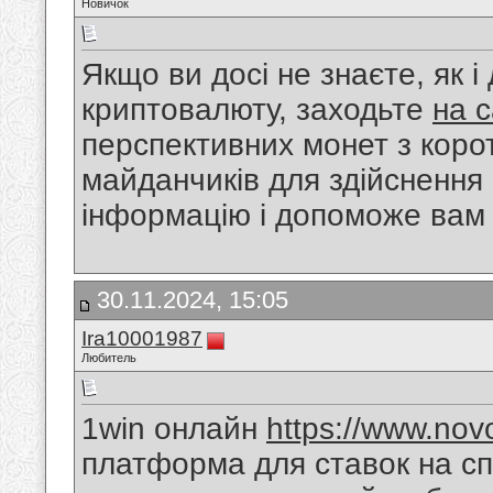
Новичок
Якщо ви досі не знаєте, як і
криптовалюту, заходьте
на 
перспективних монет з коро
майданчиків для здійснення 
інформацію і допоможе вам 
30.11.2024, 15:05
Ira10001987
Любитель
1win онлайн
https://www.novo
платформа для ставок на сп