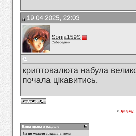
19.04.2025, 22:03
Sonja159S
Собеседник
криптовалюта набула велико
почала цікавитись.
«
Предыдущ
Ваши права в разделе
Вы
не можете
создавать темы