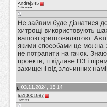
Andrej345
Собеседник
Не зайвим буде дізнатися до
хитрощі використовують шах
вашою криптовалютою. Авт
якими способами це можна з
не потрапити на гачок. Знаю
проекти, шкідливе ПЗ і піра
захищені від злочинних намі
03.11.2024, 15:14
Ira10001987
Любитель