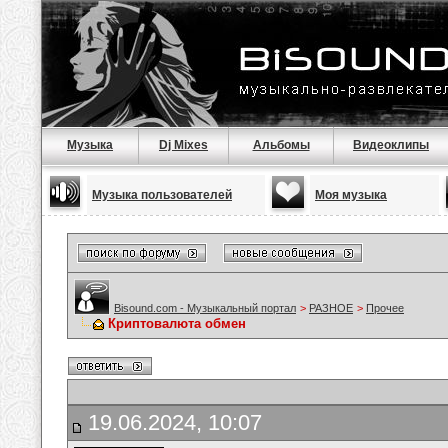
Музыка
Dj Mixes
Альбомы
Видеоклипы
Музыка пользователей
Моя музыка
Bisound.com - Музыкальный портал
>
РАЗНОЕ
>
Прочее
Криптовалюта обмен
19.06.2024, 10:07