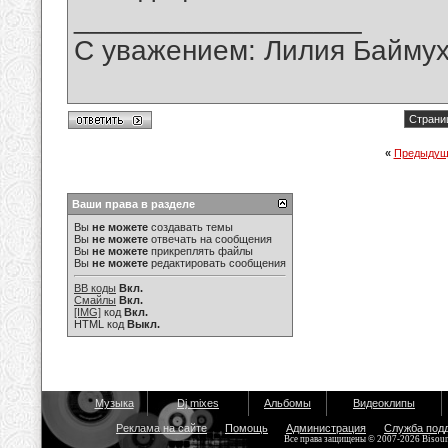
__________________
С уважением: Лилия Байму
Страниц
«
Предыдущ
Ваши права в разделе
Вы
не можете
создавать темы
Вы
не можете
отвечать на сообщения
Вы
не можете
прикреплять файлы
Вы
не можете
редактировать сообщения
BB коды
Вкл.
Смайлы
Вкл.
[IMG]
код
Вкл.
HTML код
Выкл.
Музыка
Dj mixes
Альбомы
Видеоклипы
Реклама на сайте
Помощь
Администрация
Служба под
Все права защищены © 2007-2026 Bisou