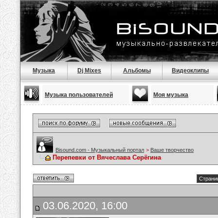
Музыка
Dj Mixes
Альбомы
Видеоклипы
Музыка пользователей
Моя музыка
Bisound.com - Музыкальный портал
>
Ваше творчество
Перепевки от Вячеслава Серёгина
Страниц
03.06.2020, 16:00