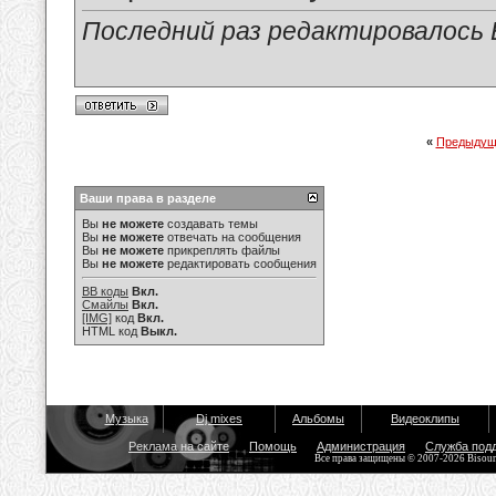
Последний раз редактировалось Е
«
Предыдущ
Ваши права в разделе
Вы
не можете
создавать темы
Вы
не можете
отвечать на сообщения
Вы
не можете
прикреплять файлы
Вы
не можете
редактировать сообщения
BB коды
Вкл.
Смайлы
Вкл.
[IMG]
код
Вкл.
HTML код
Выкл.
Музыка
Dj mixes
Альбомы
Видеоклипы
Реклама на сайте
Помощь
Администрация
Служба под
Все права защищены © 2007-2026 Bisou