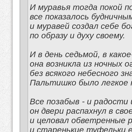
И муравья тогда покой п
все показалось будничным
и муравей создал себе б
по образу и духу своему.
И в день седьмой, в како
она возникла из ночных о
без всякого небесного зна
Пальтишко было легкое н
Все позабыв - и радости 
он двери распахнул в сво
и целовал обветренные р
и старенькие туфельки е