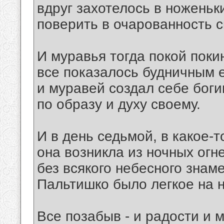
вдруг захотелось в ноженьк
поверить в очарованность 
И муравья тогда покой поки
все показалось будничным е
и муравей создал себе бог
по образу и духу своему.
И в день седьмой, в какое-т
она возникла из ночных огн
без всякого небесного знаме
Пальтишко было легкое на н
Все позабыв - и радости и м