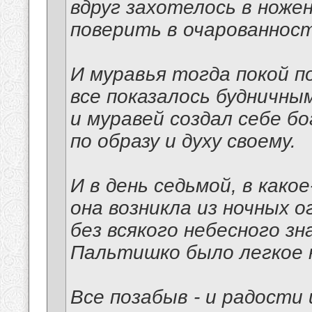
вдруг захотелось в ноже
поверить в очарованност
И муравья тогда покой п
все показалось будничным
и муравей создал себе б
по образу и духу своему.
И в день седьмой, в како
она возникла из ночных о
без всякого небесного зна
Пальтишко было легкое н
Все позабыв - и радости 