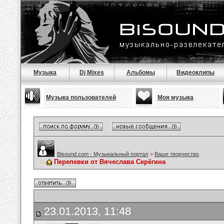
Музыка
Dj Mixes
Альбомы
Видеоклипы
Музыка пользователей
Моя музыка
Bisound.com - Музыкальный портал
>
Ваше творчество
Перепевки от Вячеслава Серёгина
23.01.2013, 11:48