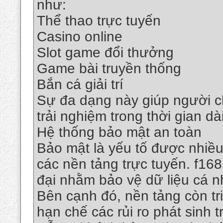
như:
Thể thao trực tuyến
Casino online
Slot game đổi thưởng
Game bài truyền thống
Bắn cá giải trí
Sự đa dạng này giúp người c
trải nghiệm trong thời gian dài
Hệ thống bảo mật an toàn
Bảo mật là yếu tố được nhiề
các nền tảng trực tuyến. f1
đại nhằm bảo vệ dữ liệu cá n
Bên cạnh đó, nền tảng còn t
hạn chế các rủi ro phát sinh 