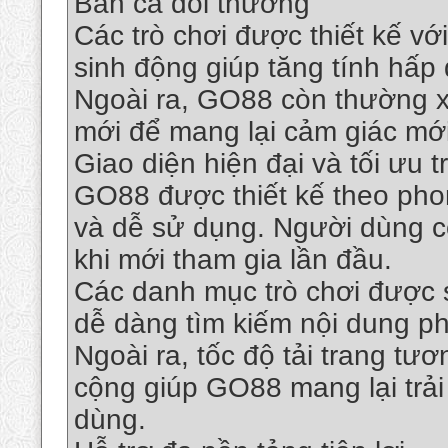
Bắn cá đổi thưởng
Các trò chơi được thiết kế vớ
sinh động giúp tăng tính hấp 
Ngoài ra, GO88 còn thường x
mới để mang lại cảm giác mớ
Giao diện hiện đại và tối ưu t
GO88 được thiết kế theo phon
và dễ sử dụng. Người dùng c
khi mới tham gia lần đầu.
Các danh mục trò chơi được 
dễ dàng tìm kiếm nội dung ph
Ngoài ra, tốc độ tải trang tư
cộng giúp GO88 mang lại trả
dùng.