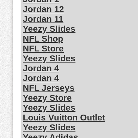
Jordan 12
Jordan 11
Yeezy Slides
NFL Shop
NFL Store
Yeezy Slides
Jordan 4
Jordan 4
NFL Jerseys
Yeezy Store
Yeezy Slides
Louis Vuitton Outlet
Yeezy Slides
Yeezy Adidas