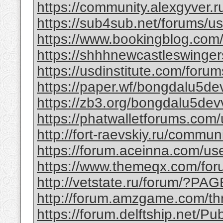
https://community.alexgyver.
https://sub4sub.net/forums/u
https://www.bookingblog.com
https://shhhnewcastleswinger
https://usdinstitute.com/for
https://paper.wf/bongdalu5d
https://zb3.org/bongdalu5de
https://phatwalletforums.com
http://fort-raevskiy.ru/commun
https://forum.aceinna.com/u
https://www.themeqx.com/for
http://vetstate.ru/forum/?
http://forum.amzgame.com/th
https://forum.delftship.net/P