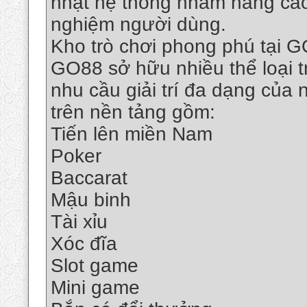
nhật hệ thống nhằm nâng cao c
nghiệm người dùng.
Kho trò chơi phong phú tại 
GO88 sở hữu nhiều thể loại 
nhu cầu giải trí đa dạng của 
trên nền tảng gồm:
Tiến lên miền Nam
Poker
Baccarat
Mậu binh
Tài xỉu
Xóc đĩa
Slot game
Mini game