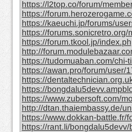
https://l2top.co/forum/memb
https://forum.herozerogame.
https://kaeuchi.jp/forums/us
https://forums.sonicretro.org
https://forum.tkool.jp/index
http://forum.modulebazaar.c
https://tudomuaban.com/chi-tie
https://awan.pro/forum/user/
https://dentaltechnician.org
https://bongdalu5devv.ampb
https://www.zubersoft.com/mo
http://dtan.thaiembassy.de/un
https://www.dokkan-battle.fr/
https://rant.li/bongdalu5devv