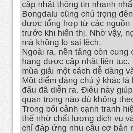
cập nhật thông tin nhanh nhấ
Bongdalu cũng chú trọng đến 
được tổng hợp từ các nguồn đ
trước khi hiển thị. Nhờ vậy,
mà không lo sai lệch.
Ngoài ra, nền tảng còn cung c
hạng được cập nhật liên tục.
mùa giải một cách dễ dàng và 
Một điểm đáng chú ý khác là 
đấu đã diễn ra. Điều này giúp
quan trọng nào dù không theo 
Trong bối cảnh cạnh tranh hi
thế nhờ chất lượng dịch vụ v
chỉ đáp ứng nhu cầu cơ bản m