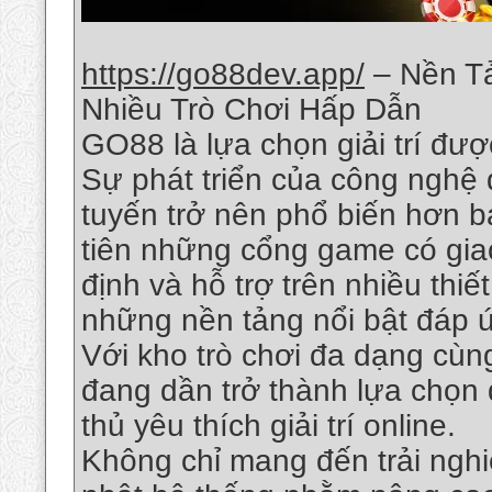
https://go88dev.app/
– Nền Tả
Nhiều Trò Chơi Hấp Dẫn
GO88 là lựa chọn giải trí đư
Sự phát triển của công nghệ đ
tuyến trở nên phổ biến hơn b
tiên những cổng game có giao 
định và hỗ trợ trên nhiều thi
những nền tảng nổi bật đáp 
Với kho trò chơi đa dạng cùn
đang dần trở thành lựa chọn
thủ yêu thích giải trí online.
Không chỉ mang đến trải nghi