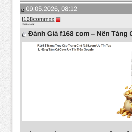
09.05.2026, 08:12
f168commxx
Новичок
Đánh Giá f168 com – Nền Tảng G