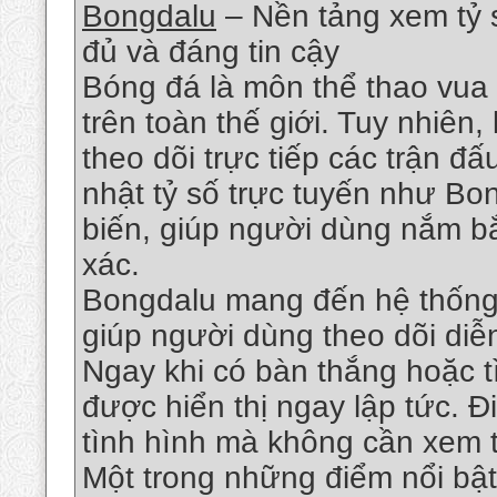
Bongdalu
– Nền tảng xem tỷ 
đủ và đáng tin cậy
Bóng đá là môn thể thao vua
trên toàn thế giới. Tuy nhiên,
theo dõi trực tiếp các trận đấ
nhật tỷ số trực tuyến như Bo
biến, giúp người dùng nắm bắ
xác.
Bongdalu mang đến hệ thống c
giúp người dùng theo dõi diễn
Ngay khi có bàn thắng hoặc t
được hiển thị ngay lập tức. 
tình hình mà không cần xem t
Một trong những điểm nổi bậ