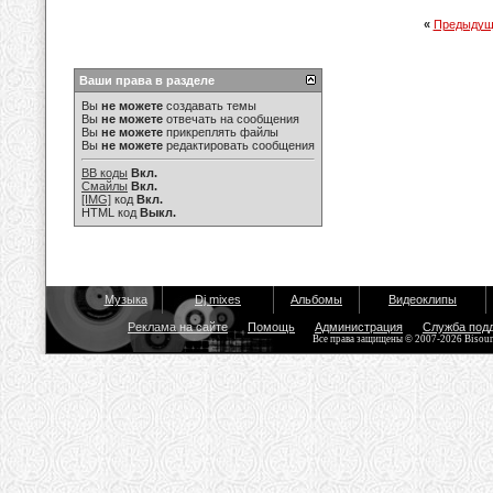
«
Предыдущ
Ваши права в разделе
Вы
не можете
создавать темы
Вы
не можете
отвечать на сообщения
Вы
не можете
прикреплять файлы
Вы
не можете
редактировать сообщения
BB коды
Вкл.
Смайлы
Вкл.
[IMG]
код
Вкл.
HTML код
Выкл.
Музыка
Dj mixes
Альбомы
Видеоклипы
Реклама на сайте
Помощь
Администрация
Служба под
Все права защищены © 2007-2026 Bisou