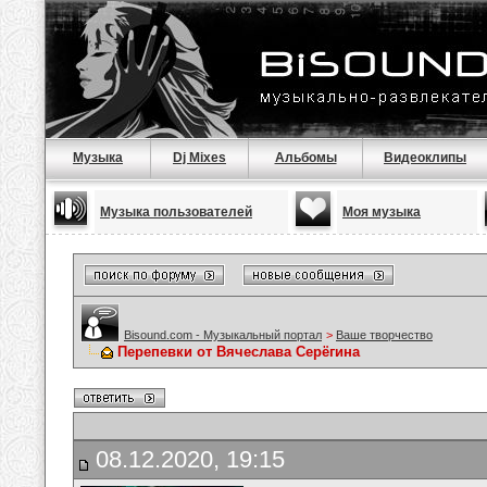
Музыка
Dj Mixes
Альбомы
Видеоклипы
Музыка пользователей
Моя музыка
Bisound.com - Музыкальный портал
>
Ваше творчество
Перепевки от Вячеслава Серёгина
08.12.2020, 19:15