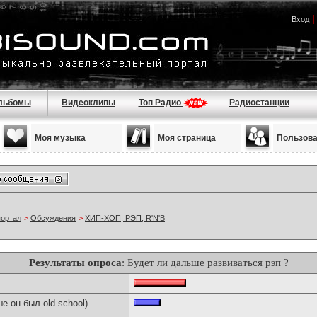
Вход
льбомы
Видеоклипы
Топ Радио
Радиостанции
Моя музыка
Моя страница
Пользов
портал
>
Обсуждения
>
ХИП-ХОП, РЭП, R'N'B
Результаты опроса
: Будет ли дальше развиваться рэп ?
е он был old school)