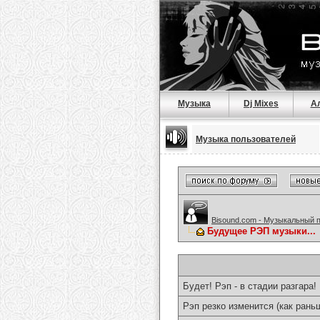
Музыка
Dj Mixes
А
Музыка пользователей
Bisound.com - Музыкальный 
Будущее РЭП музыки...
Будет! Рэп - в стадии разгара!
Рэп резко изменится (как раньш