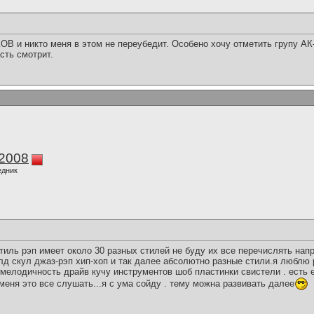
В и никто меня в этом не переубедит. Особено хочу отметить групу АК-
сть смотрит.
k2008
едник
стиль рэп имеет около 30 разных стилей не буду их все перечислять нап
лд скул джаз-рэп хип-хоп и так далее абсолютно разные стили.я люблю 
елодичность драйв кучу инструментов шоб пластинки свистели . есть е
меня это все слушать...я с ума сойду . тему можна развивать далее