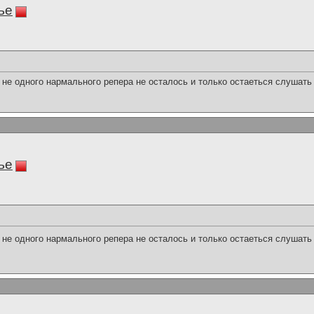
ье
 не одного нармального репера не осталось и только остаеться слушать
ье
 не одного нармального репера не осталось и только остаеться слушать