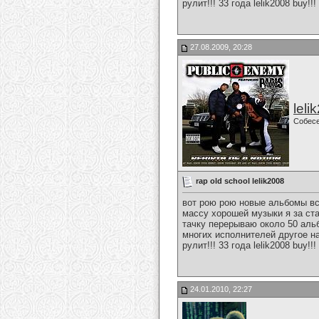
рулит!!! 33 года lelik2008 buy!!!
27.08.2009, 20:28
leli
Собес
rap old school lelik2008
вот рою рою новые альбомы вся
массу хорошей музыки я за стар
тачку перерываю около 50 альб
многих исполнителей другое на
рулит!!! 33 года lelik2008 buy!!!
24.01.2010, 22:27