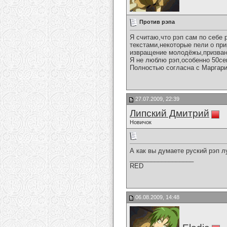
Против рэпа
Я считаю,что рэп сам по себе
текстами,некоторые пели о пр
извращение молодёжы,призван
Я не люблю рэп,особенно 50ce
Полностью согласна с Маргар
27.07.2009, 22:39
Липский Дмитрий
Новичок
А как вы думаете руский рэп 
__________________
RED
06.08.2009, 14:48