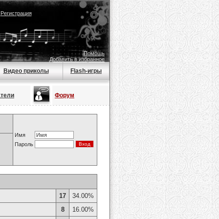
|
Регистрация
Помощь
Добавить в избранное
Видео приколы
Flash-игры
атели
Форум
Имя
Пароль
17
34.00%
8
16.00%