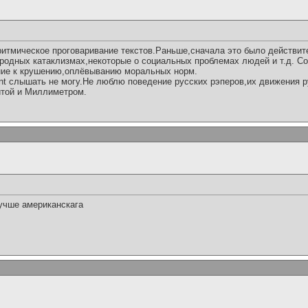
 ритмическое проговаривание текстов.Раньше,сначала это было действи
иродных катаклизмах,некоторые о социальных проблемах людей и т.д. Со
ие к крушению,оплёвыванию моральных норм.
nt cлышать не могу.Не люблю поведение русских рэперов,их движения ру
итой и Миллиметром.
лучше американскага