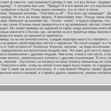
а поют (в смысле - рассказывают) рэперы о том, что все белые - педерас
задницу". У человека был шок. "Правда? И я всё время вот это опускал
и выбросил в мусор. Очень важно понимать, что за текст в песне.
в тему. Название альбома - "God hate us all" - "Бог всех нас ненавидит".
чинуша. Но есть же всему предел. И фантазиям тоже. Откуда такая уве
бом. Напишите на альбоме так - "Аллах - козёл", и будьте уверены, что 
 вас казни. И жизнь ваша превратиться в ад кромешный, ибо вас станет
щают. Мы знаем примеры из недавней истории, когда написание книги о
изнью инкогнито в Англии, где, несмотря на все принятые меры безопасн
втра его жизнь не закончится трагически.
вёшь ты на лестничной клетке, а рядом квартира какого-то спокойного, 
 на дверях своей квартиры листок с надписью "Не очкуй лошара" и к то
о от тебя останется? Лохмотья. Конечно, насилие - не мера воспитания
определённое воспитательное воздействие. Это шанс для кого-то перес
цесса взаимосвязи с другими людьми. Нам всем, и мне в том числе, в б
ению мягкого, уважительного контакта с другими вселенными. То есть л
е, земляне - опустились из космоса на нашу планету пришельцы из галак
" Повесили в небе, чтобы из любой точки видно было плакат, по содер
 как! С нами так нельзя поступать. А с кем можно? Мораль такова:"Дум
включи мозги и начинай, и старайся думать правильно, уважая человече