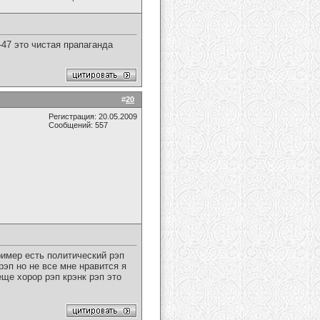
47 это чистая прапаганда
#
20
Регистрация: 20.05.2009
Сообщений: 557
ример есть политический рэп
рэп но не все мне нравится я
ще хорор рэп крэнк рэп это