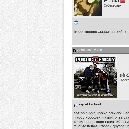
Elodia
Собеседник
Бессомненно американский рэп
27.08.2009, 20:28
leli
Собес
rap old school
вот рою рою новые альбомы вся
массу хорошей музыки я за стар
тачку перерываю около 50 альб
многих исполнителей другое на