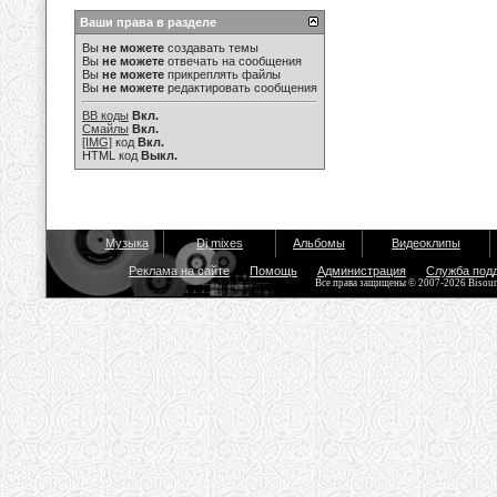
Ваши права в разделе
Вы
не можете
создавать темы
Вы
не можете
отвечать на сообщения
Вы
не можете
прикреплять файлы
Вы
не можете
редактировать сообщения
BB коды
Вкл.
Смайлы
Вкл.
[IMG]
код
Вкл.
HTML код
Выкл.
Музыка
Dj mixes
Альбомы
Видеоклипы
Реклама на сайте
Помощь
Администрация
Служба под
Все права защищены © 2007-2026 Bisou