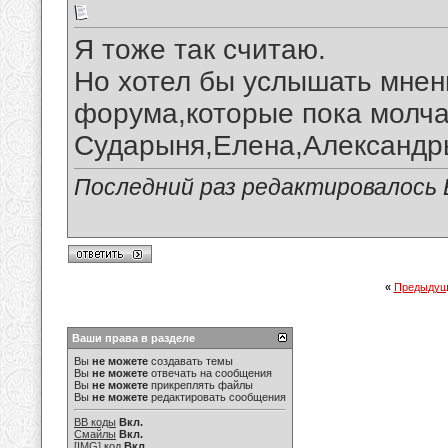
Я тоже так считаю.
Но хотел бы услышать мнени
форума,которые пока молча
Сударыня,Елена,Александры.
Последний раз редактировалось В
«
Предыдущ
Ваши права в разделе
Вы
не можете
создавать темы
Вы
не можете
отвечать на сообщения
Вы
не можете
прикреплять файлы
Вы
не можете
редактировать сообщения
BB коды
Вкл.
Смайлы
Вкл.
[IMG]
код
Вкл.