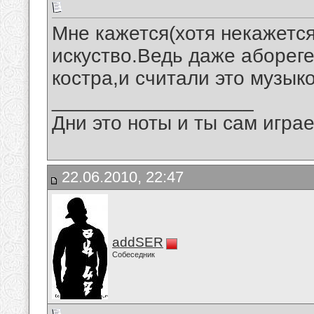
Мне кажется(хотя некажется 
искуство.Ведь даже абореге
костра,и считали это музыко
__________________
Дни это ноты и ты сам игра
22.06.2010, 22:47
addSER
Собеседник