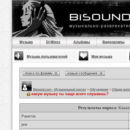
Музыка
Dj Mixes
Альбомы
Видеоклипы
Музыка пользователей
Моя музыка
Bisound.com - Музыкальный портал
>
Обсуждения
>
Общие воп
какую музыку ты чаще всего слушаешь?
Результаты опроса
: Кака
Ранеток
рок