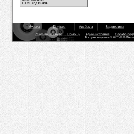
HTML код
Выкл.
Музыка
Dj mixes
Альбомы
Видеоклипы
Реклама на сайте
Помощь
Администрация
Служба под
Все права защищены © 2007-2026 Bisou