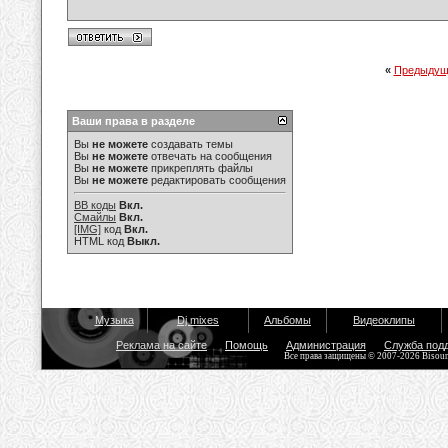
«
Предыдущ
Ваши права в разделе
Вы
не можете
создавать темы
Вы
не можете
отвечать на сообщения
Вы
не можете
прикреплять файлы
Вы
не можете
редактировать сообщения
BB коды
Вкл.
Смайлы
Вкл.
[IMG]
код
Вкл.
HTML код
Выкл.
Музыка
Dj mixes
Альбомы
Видеоклипы
Реклама на сайте
Помощь
Администрация
Служба под
Все права защищены © 2007-2026 Bisou