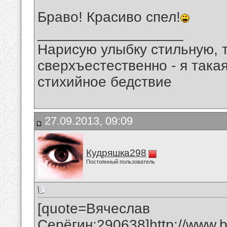
Браво! Красиво спел!
__________________
Нарисую улыбку стильную, т
сверхъестественно - я така
стихийное бедствие
27.09.2013, 09:09
Кудряшка298
Постоянный пользователь
[quote=Вячеслав
Серёгин;290638]
http://www.