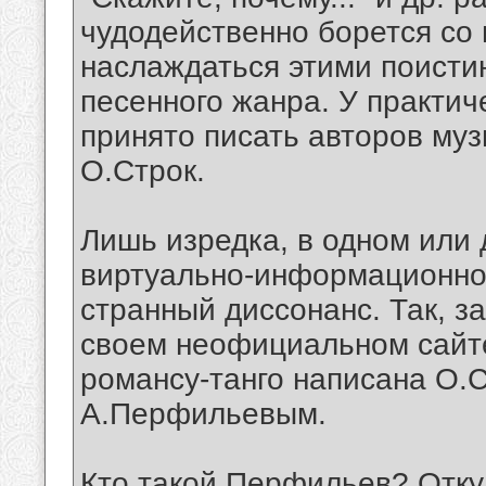
чудодейственно борется со
наслаждаться этими поисти
песенного жанра. У практиче
принято писать авторов муз
О.Строк.
Лишь изредка, в одном или 
виртуально-информационног
странный диссонанс. Так, з
своем неофициальном сайте
романсу-танго написана О.Ст
А.Перфильевым.
Кто такой Перфильев? Отку