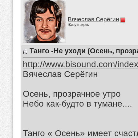
Вячеслав Серёгин
Живу я здесь
Танго -Не уходи (Осень, пpозp
http://www.bisound.com/inde
Вячеслав Серёгин
Осень, пpозpачное утpо
Небо как-будто в тумане....
Танго « Осень» имеет счаст