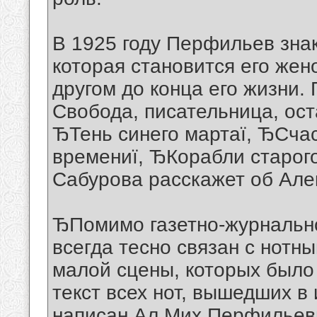
В 1925 году Перфильев зна
которая становится его жен
другом до конца его жизни.
Свобода, писательница, ост
ЂТень синего мартаї, ЂСча
времениї, ЂКорабли старого
Сабурова расскажет об Але
ЂПомимо газетно-журнальн
всегда тесно связан с нотн
малой сцены, которых было 
текст всех нот, вышедших в
написан Ал.Мих.Перфильевы