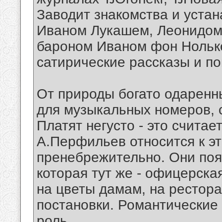
Заводит знакомства и уста
Иваном Лукашем, Леонидом
бароном Иваном фон Нольке
сатирические рассказы и по
От природы богато одаренн
для музыкальных номеров, с
Платят негусто - это считае
А.Перфильев относится к э
пренебрежительно. Они поя
которая тут же - офицерская
на цветы дамам, на рестора
постановки. Романтические
роль.