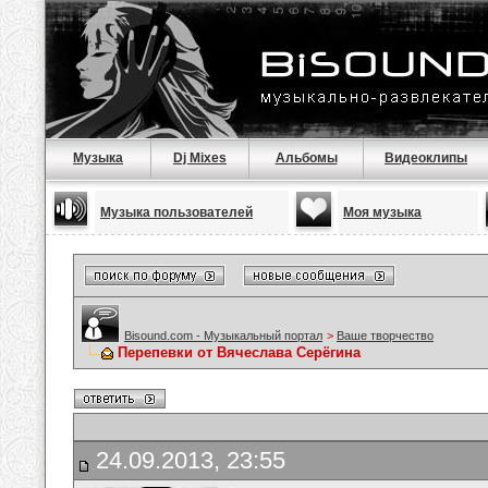
Музыка
Dj Mixes
Альбомы
Видеоклипы
Музыка пользователей
Моя музыка
Bisound.com - Музыкальный портал
>
Ваше творчество
Перепевки от Вячеслава Серёгина
24.09.2013, 23:55