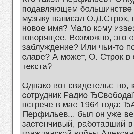
подавляющем большинстве с
музыку написал О.Д.Строк, 
новое имя? Мало кому извес
говорящее. Возможно, это 
заблуждение? Или чьи-то п
славе? А может, О. Строк в
текста?
Однако вот свидетельство, 
сотрудник Радио ЂСвободаї
встрече в мае 1964 года: 
Перфильев... был он уже в
застенчивый, работавший в 
гражданской войны Алекса