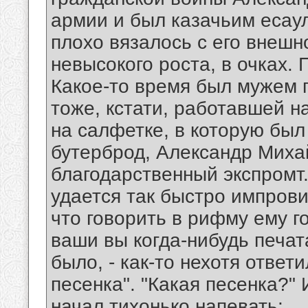
армии и был казачьим есау
плохо вязалось с его внешн
невысокого роста, в очках.
Какое-то время был мужем 
тоже, кстати, работавшей н
на салфетке, в которую бы
бутерброд, Александр Миха
благодарственный экспромт. 
удается так быстро импров
что говорить в рифму ему го
ваши вы когда-нибудь печата
было, - как-то нехотя отве
песенка". "Какая песенка?"
начал тихонько напевать: