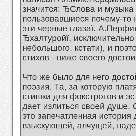
значится: ЂСлова и музыка 
пользовавшиеся почему-то 
эти черные глазаї. А.Перфи
Ђхалтуройї, исключительно 
небольшого, кстати), и поэт
стихов - ниже своего достои
Что же было для него дост
поэзия. Та, за которую пла
стишки для фокстротов и эс
дает излиться своей душе. 
это запечатленная история 
взыскующей, алчущей, наде
__________________