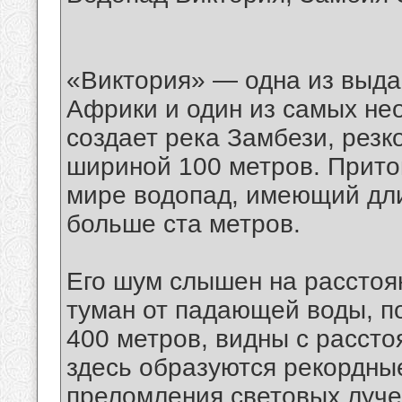
«Виктория» — одна из выд
Африки и один из самых не
создает река Замбези, резк
шириной 100 метров. Прито
мире водопад, имеющий дли
больше ста метров.
Его шум слышен на расстоян
туман от падающей воды, п
400 метров, видны с рассто
здесь образуются рекордны
преломления световых луче