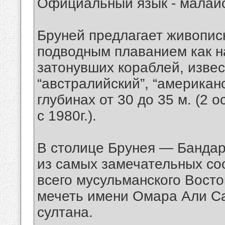
Официальный язык - малайс
Бруней предлагает живопис
подводным плаванием как на
затонувших кораблей, извес
“австралийский”, “американ
глубинах от 30 до 35 м. (2 о
с 1980г.).
В столице Брунея — Бандар
из самых замечательных соо
всего мусульманского Вост
мечеть имени Омара Али С
султана.