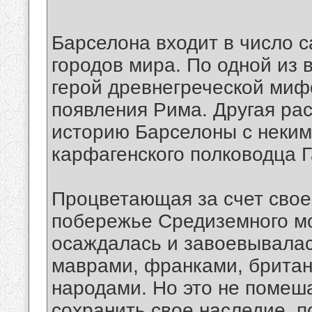
Барселона входит в число 
городов мира. По одной из 
герой древнегреческой мифо
появления Рима. Другая ра
историю Барселоны с неки
карфагенского полководца 
Процветающая за счет свое
побережье Средиземного мо
осаждалась и завоевывалас
маврами, франками, брита
народами. Но это не помеш
сохранить свое наследие, 