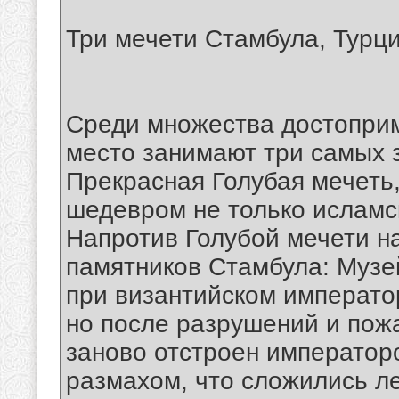
Три мечети Стамбула, Турц
Среди множества достопри
место занимают три самых 
Прекрасная Голубая мечеть
шедевром не только исламск
Напротив Голубой мечети н
памятников Стамбула: Музе
при византийском император
но после разрушений и пожа
заново отстроен император
размахом, что сложились л