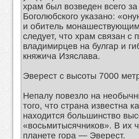
храм был возведен всего за
Боголюбского указано: «он
и обитель монашествующим 
следует, что храм связан с
владимирцев на булгар и г
княжича Изяслава.
Эверест с высоты 7000 мет
Непалу повезло на необычн
того, что страна известна к
находится большинство выс
«восьмитысячников». В их ч
планете гора — Эверест.