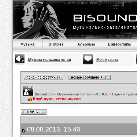
Музыка
Dj Mixes
Альбомы
Видеоклипы
Музыка пользователей
Моя музыка
Bisound.com - Музыкальный портал
>
РАЗНОЕ
>
Отдых и туризм
Клуб путешественников
08.08.2013, 15:46