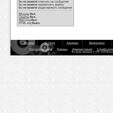
Вы
не можете
отвечать на сообщения
Вы
не можете
прикреплять файлы
Вы
не можете
редактировать сообщения
BB коды
Вкл.
Смайлы
Вкл.
[IMG]
код
Вкл.
HTML код
Выкл.
Музыка
Dj mixes
Альбомы
Видеоклипы
Реклама на сайте
Помощь
Администрация
Служба под
Все права защищены © 2007-2026 Bisou