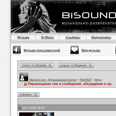
Музыка
Dj Mixes
Альбомы
Видеоклипы
Музыка пользователей
Моя музыка
Bisound.com - Музыкальный портал
>
РАЗНОЕ
>
Флуд
Перемещение тем и сообщений, обсуждение и пр.
24.11.2010, 06:28