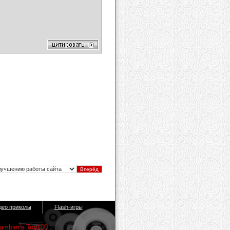
део приколы
Flash-игры