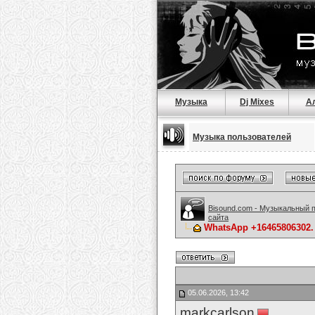
Музыка
Dj Mixes
А
Музыка пользователей
Bisound.com - Музыкальный 
сайта
WhatsApp +16465806302. K
05.06.2026, 13:42
markcarlson