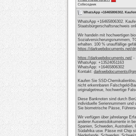
Собеседник
WhatsApp +16465806302. Kaufen S
WhatsApp +16465806302. Kaufen S
Staatsbürgerschaftsnachweis onl
Wir handeln mit hochwertigen bi
Sozialversicherungsnummern, T
erhalten. 100 % unauffällige gef
https://darkwebdocuments.net/dri
https://darkwebdocuments.net/
-
WhatsApp: +13524051163
WhatsApp: +16465806302
Kontakt:
darkwebdocuments@gm
Kaufen Sie SSD-Chemikalienlösung
nicht erkennbaren Falschgeld-Ban
originalgetreue, hochwertige Fal
Diese Banknoten sind durch Ber
individuelle Seriennummern und u
Sie biometrische Pässe, Führer
Wir verfügen über jahrelange Erfa
anderer Ausweisdokumente in best
Spanien, Schweden, Australien, Ö
Südafrika usw. Pässe mit Chip sin
Niederlande, Schweden, Schweiz