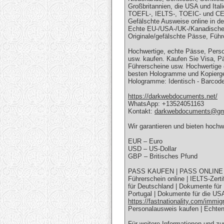
Großbritannien, die USA und Ital
TOEFL-, IELTS-, TOEIC- und CEL
Gefälschte Ausweise online in d
Echte EU-/USA-/UK-/Kanadische 
Originale/gefälschte Pässe, Füh
Hochwertige, echte Pässe, Perso
usw. kaufen. Kaufen Sie Visa, P
Führerscheine usw. Hochwertige 
besten Hologramme und Kopierger
Hologramme: Identisch - Barcod
https://darkwebdocuments.net/
WhatsApp: +13524051163
Kontakt:
darkwebdocuments@gm
Wir garantieren und bieten hoch
EUR – Euro
USD – US-Dollar
GBP – Britisches Pfund
PASS KAUFEN | PASS ONLINE | 
Führerschein online | IELTS-Zert
für Deutschland | Dokumente für 
Portugal | Dokumente für die US
https://fastnationality.com/immigr
Personalausweis kaufen | Echten
Für weitere Informationen und zu