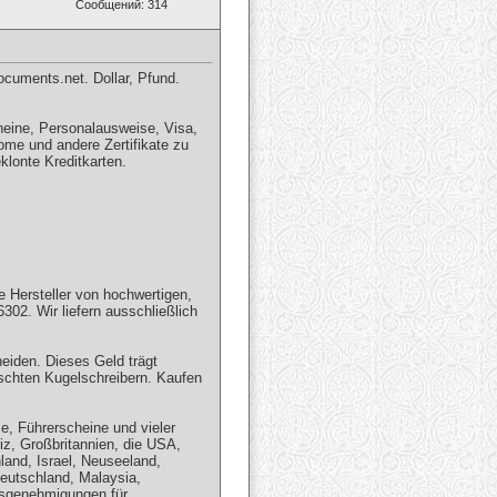
Сообщений: 314
cuments.net. Dollar, Pfund.
heine, Personalausweise, Visa,
e und andere Zertifikate zu
klonte Kreditkarten.
 Hersteller von hochwertigen,
302. Wir liefern ausschließlich
iden. Dieses Geld trägt
lschten Kugelschreibern. Kaufen
se, Führerscheine und vieler
iz, Großbritannien, die USA,
land, Israel, Neuseeland,
 Deutschland, Malaysia,
tsgenehmigungen für