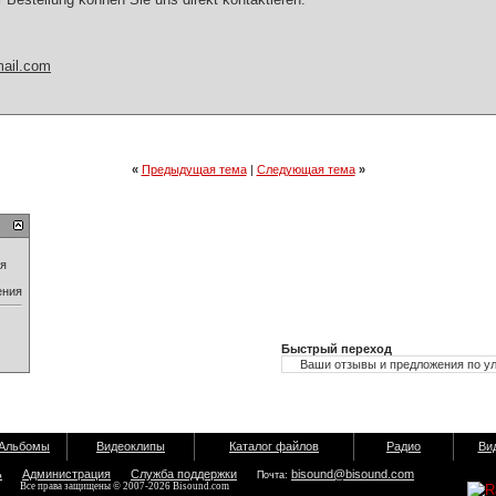
ail.com
«
Предыдущая тема
|
Следующая тема
»
ия
ения
Быстрый переход
Альбомы
Видеоклипы
Каталог файлов
Радио
Ви
ь
Администрация
Служба поддержки
bisound@bisound.com
Почта:
Все права защищены © 2007-2026 Bisound.com