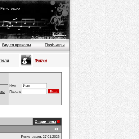
|
Регистрация
Помощь
Добавить в избранное
Видео приколы
Flash-игры
атели
Форум
Имя
Пароль
оты
Опции темы
#
1
Регистрация: 27.01.2026