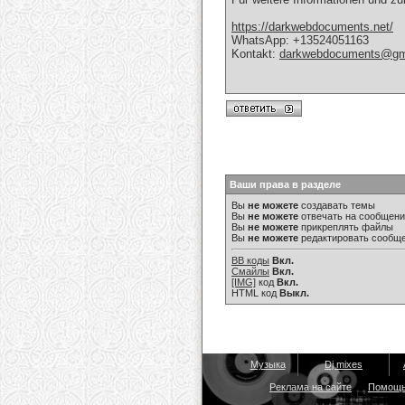
https://darkwebdocuments.net/
WhatsApp: +13524051163
Kontakt:
darkwebdocuments@gm
Ваши права в разделе
Вы
не можете
создавать темы
Вы
не можете
отвечать на сообщен
Вы
не можете
прикреплять файлы
Вы
не можете
редактировать сообщ
BB коды
Вкл.
Смайлы
Вкл.
[IMG]
код
Вкл.
HTML код
Выкл.
Музыка
Dj mixes
Реклама на сайте
Помощ