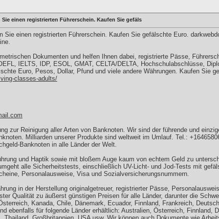
ie einen registrierten Führerschein. Kaufen Sie gefäls
ie einen registrierten Führerschein. Kaufen Sie gefälschte Euro. darkwebdo
ine.
ometrischen Dokumenten und helfen Ihnen dabei, registrierte Pässe, Führersc
OEFL, IELTS, IDP, ESOL, GMAT, CELTA/DELTA, Hochschulabschlüsse, Diplom
älschte Euro, Pesos, Dollar, Pfund und viele andere Währungen. Kaufen Sie ge
ving-classes-adults/
ail.com
 zur Reinigung aller Arten von Banknoten. Wir sind der führende und einzige
knoten. Milliarden unserer Produkte sind weltweit im Umlauf. Tel.: +16465806
schgeld-Banknoten in alle Länder der Welt.
ührung und Haptik sowie mit bloßem Auge kaum von echtem Geld zu untersche
mgeht alle Sicherheitstests, einschließlich UV-Licht- und Jod-Tests mit gefä
scheine, Personalausweise, Visa und Sozialversicherungsnummern.
hrung in der Herstellung originalgetreuer, registrierter Pässe, Personalauswei
er Qualität zu äußerst günstigen Preisen für alle Länder, darunter die Schwe
sterreich, Kanada, Chile, Dänemark, Ecuador, Finnland, Frankreich, Deutsch
d ebenfalls für folgende Länder erhältlich: Australien, Österreich, Finnland,
, Thailand, Großbritannien, USA usw. Wir können auch Dokumente wie Arbei