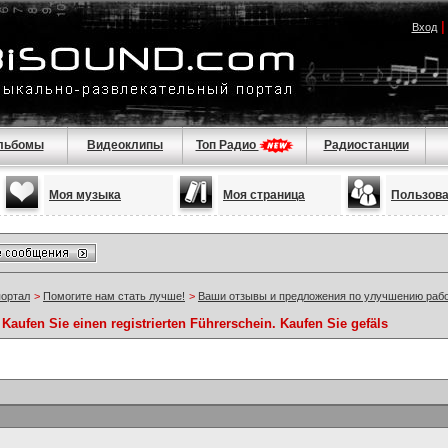
Вход
льбомы
Видеоклипы
Топ Радио
Радиостанции
Моя музыка
Моя страница
Пользов
портал
>
Помогите нам стать лучше!
>
Ваши отзывы и предложения по улучшению раб
aufen Sie einen registrierten Führerschein. Kaufen Sie gefäls