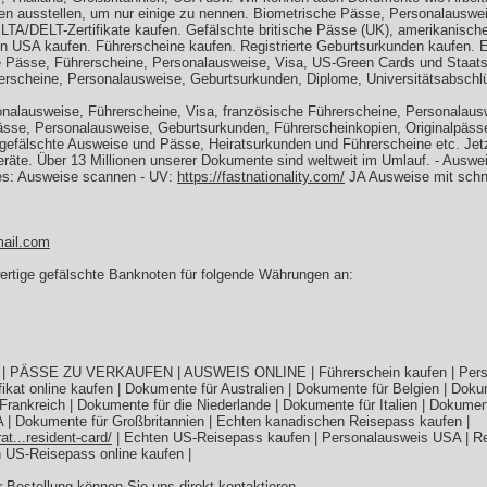
ien ausstellen, um nur einige zu nennen. Biometrische Pässe, Personalauswei
TA/DELT-Zertifikate kaufen. Gefälschte britische Pässe (UK), amerikanisch
en USA kaufen. Führerscheine kaufen. Registrierte Geburtsurkunden kaufen. 
Pässe, Führerscheine, Personalausweise, Visa, US-Green Cards und Staats
rerscheine, Personalausweise, Geburtsurkunden, Diplome, Universitätsabschl
nalausweise, Führerscheine, Visa, französische Führerscheine, Personalau
ässe, Personalausweise, Geburtsurkunden, Führerscheinkopien, Originalpäss
gefälschte Ausweise und Pässe, Heiratsurkunden und Führerscheine etc. Jet
äte. Über 13 Millionen unserer Dokumente sind weltweit im Umlauf. - Ausweis
es: Ausweise scannen - UV:
https://fastnationality.com/
JA Ausweise mit schn
ail.com
wertige gefälschte Banknoten für folgende Währungen an:
PÄSSE ZU VERKAUFEN | AUSWEIS ONLINE | Führerschein kaufen | Person
ifikat online kaufen | Dokumente für Australien | Dokumente für Belgien | Do
Frankreich | Dokumente für die Niederlande | Dokumente für Italien | Dokume
A | Dokumente für Großbritannien | Echten kanadischen Reisepass kaufen |
at...resident-card/
| Echten US-Reisepass kaufen | Personalausweis USA | R
 US-Reisepass online kaufen |
r Bestellung können Sie uns direkt kontaktieren.