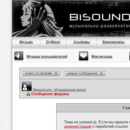
Музыка
Dj Mixes
Альбомы
Видеоклипы
Музыка пользователей
Моя музыка
Bisound.com - Музыкальный портал
Сообщение форума
Соо
Тема не указан(-а). Если вы пришли
администрации
о нерабочей ссылке.