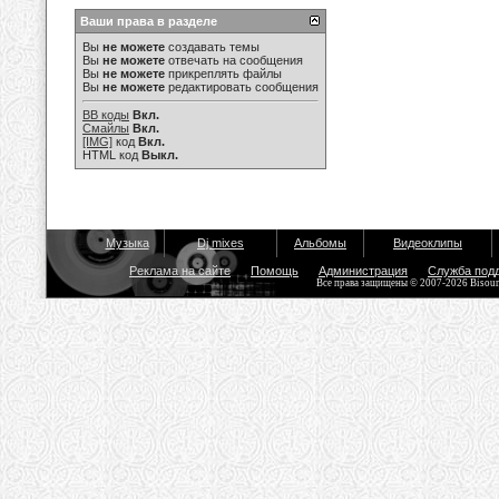
Ваши права в разделе
Вы
не можете
создавать темы
Вы
не можете
отвечать на сообщения
Вы
не можете
прикреплять файлы
Вы
не можете
редактировать сообщения
BB коды
Вкл.
Смайлы
Вкл.
[IMG]
код
Вкл.
HTML код
Выкл.
Музыка
Dj mixes
Альбомы
Видеоклипы
Реклама на сайте
Помощь
Администрация
Служба под
Все права защищены © 2007-2026 Bisou