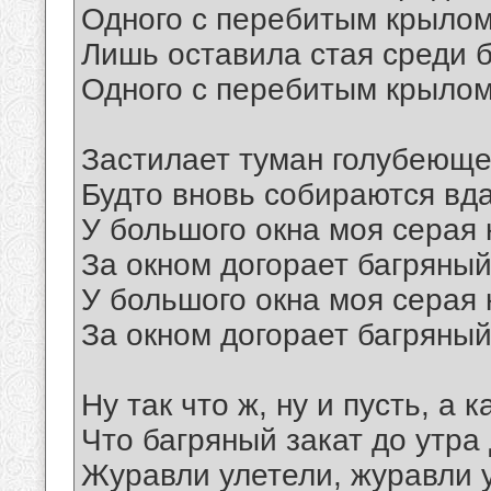
Одного с перебитым крылом
Лишь оставила стая среди б
Одного с перебитым крылом
Застилает туман голубеюще
Будто вновь собираются вда
У большого окна моя серая 
За окном догорает багряный
У большого окна моя серая 
За окном догорает багряный
Ну так что ж, ну и пусть, а 
Что багряный закат до утра 
Журавли улетели, журавли 