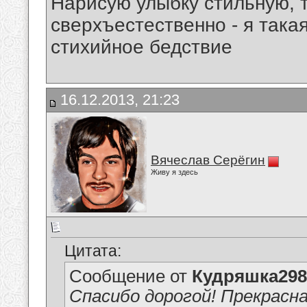
Нарисую улыбку стильную, т
сверхъестественно - я така
стихийное бедствие
16.12.2013, 21:23
Вячеслав Серёгин
Живу я здесь
Цитата:
Сообщение от
Кудряшка298
Спасибо дорогой! Прекрасна