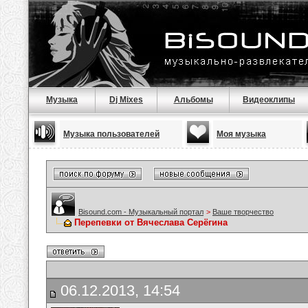
Музыка
Dj Mixes
Альбомы
Видеоклипы
Музыка пользователей
Моя музыка
Bisound.com - Музыкальный портал
>
Ваше творчество
Перепевки от Вячеслава Серёгина
06.12.2013, 14:54