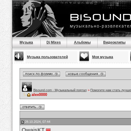
Музыка
Dj Mixes
Альбомы
Видеоклипы
Музыка пользователей
Моя музыка
Bisound.com - Музыкальный портал
>
Помогите нам стать лучше
alex0000
28.10.2024, 07:44
OwaisKT