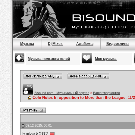
Музыка
Dj Mixes
Альбомы
Видеоклипы
Музыка пользователей
Моя музыка
Bisound.com - Музыкальный портал
>
Ваше творчество
Cole Notes In opposition to More than the League: 11/2
09.12.2025, 08:01
hijikek287