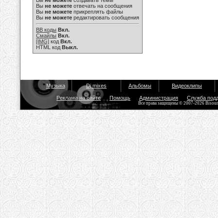
Вы
не можете
создавать темы
Вы
не можете
отвечать на сообщения
Вы
не можете
прикреплять файлы
Вы
не можете
редактировать сообщения
BB коды
Вкл.
Смайлы
Вкл.
[IMG]
код
Вкл.
HTML код
Выкл.
Музыка
Dj mixes
Альбомы
Видеоклипы
Реклама на сайте
Помощь
Администрация
Служба под
Все права защищены © 2007-2026 Bisou