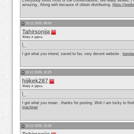
Everybody loves most of the conversations, We really skilled, I 
amazing., Along with because of obtain distributing.
https://jeet
15.12.2025, 06:50
Tahirsonija
Живу я здесь
I got what you intend, saved to fav, very decent website .
bandar
15.12.2025, 10:25
hijikek287
Живу я здесь
I got what you mean , thanks for posting .Woh I am lucky to find
machine/
16.12.2025, 13:28