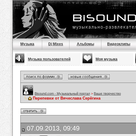
Музыка
Dj Mixes
Альбомы
Видеоклипы
Музыка пользователей
Моя музыка
Bisound.com - Музыкальный портал
>
Ваше творчество
Перепевки от Вячеслава Серёгина
07.09.2013, 09:49