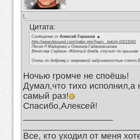
Цитата:
Сообщение от
Алексей Горшков
http://www.bisound.com/index.php?nam...le&id=10211041
Песня Р.Майорова и Онегина-Гаджикасикова
Вячеслав Серёгин -Жёлтый дождь стучит по крышам
Очень по доброму,с негромкой задушевностью спето,В
Ночью громче не споёшь!
Думал,что тихо исполнил,а к
самый раз!
Спасибо,Алексей!
__________________
_______________________
Все, кто уходил от меня хот