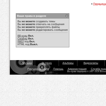
«
Предыдущ
Ваши права в разделе
Вы
не можете
создавать темы
Вы
не можете
отвечать на сообщения
Вы
не можете
прикреплять файлы
Вы
не можете
редактировать сообщения
BB коды
Вкл.
Смайлы
Вкл.
[IMG]
код
Вкл.
HTML код
Выкл.
Музыка
Dj mixes
Альбомы
Видеоклипы
Реклама на сайте
Помощь
Администрация
Служба под
Все права защищены © 2007-2026 Bisou