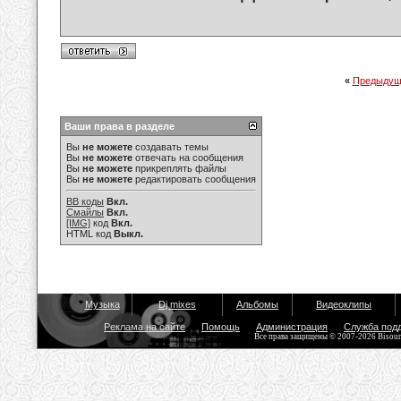
«
Предыдущ
Ваши права в разделе
Вы
не можете
создавать темы
Вы
не можете
отвечать на сообщения
Вы
не можете
прикреплять файлы
Вы
не можете
редактировать сообщения
BB коды
Вкл.
Смайлы
Вкл.
[IMG]
код
Вкл.
HTML код
Выкл.
Музыка
Dj mixes
Альбомы
Видеоклипы
Реклама на сайте
Помощь
Администрация
Служба под
Все права защищены © 2007-2026 Bisou