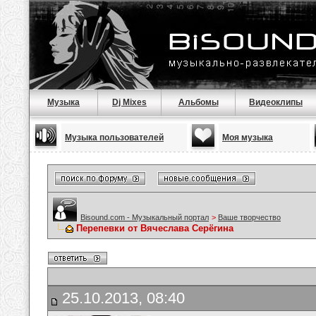
Музыка
Dj Mixes
Альбомы
Видеоклипы
Музыка пользователей
Моя музыка
Bisound.com - Музыкальный портал
>
Ваше творчество
Перепевки от Вячеслава Серёгина
25.10.2013, 08:40