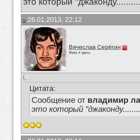
это который "джаконду............
26.01.2013, 22:12
Вячеслав Серёгин
Живу я здесь
Цитата:
Сообщение от
владимир ла
это который "джаконду...........