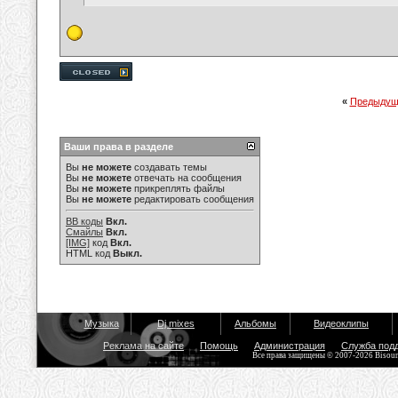
«
Предыдущ
Ваши права в разделе
Вы
не можете
создавать темы
Вы
не можете
отвечать на сообщения
Вы
не можете
прикреплять файлы
Вы
не можете
редактировать сообщения
BB коды
Вкл.
Смайлы
Вкл.
[IMG]
код
Вкл.
HTML код
Выкл.
Музыка
Dj mixes
Альбомы
Видеоклипы
Реклама на сайте
Помощь
Администрация
Служба под
Все права защищены © 2007-2026 Bisou