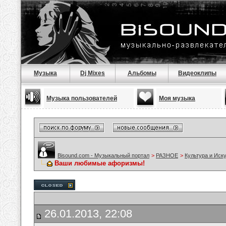
Музыка
Dj Mixes
Альбомы
Видеоклипы
Музыка пользователей
Моя музыка
Bisound.com - Музыкальный портал
>
РАЗНОЕ
>
Культура и Иск
Ваши любимые афоризмы!
26.01.2013, 22:08