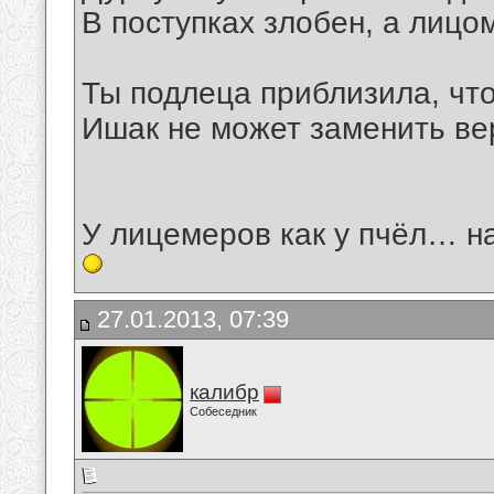
В поступках злобен, а лицо
Ты подлеца приблизила, что
Ишак не может заменить ве
У лицемеров как у пчёл… на
27.01.2013, 07:39
калибр
Собеседник