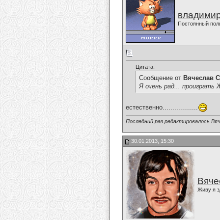
владимир
Постоянный пол
Цитата:
Сообщение от
Вячеслав С
Я очень рад... проиграт
естественно..................
Последний раз редактировалось Вяч
30.01.2013, 15:30
Вяче
Живу я з