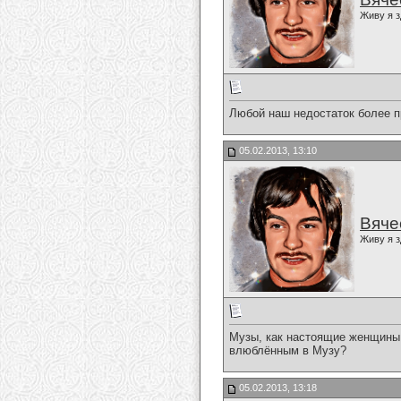
Живу я з
Любой наш недостаток более пр
05.02.2013, 13:10
Вяче
Живу я з
Музы, как настоящие женщины, 
влюблённым в Музу?
05.02.2013, 13:18