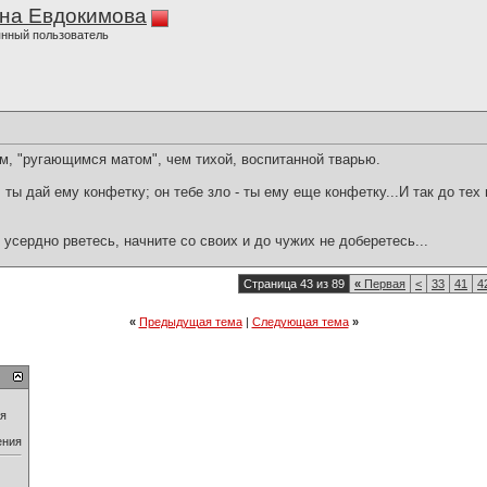
на Евдокимова
нный пользователь
, "ругающимся матом", чем тихой, воспитанной тварью.
ты дай ему конфетку; он тебе зло - ты ему еще конфетку...И так до тех п
е усердно рветесь, начните со своих и до чужих не доберетесь...
Страница 43 из 89
«
Первая
<
33
41
4
«
Предыдущая тема
|
Следующая тема
»
ия
ения