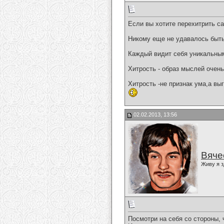
Если вы хотите перехитрить са
Никому еще не удавалось быть
Каждый видит себя уникальным,
Хитрость - образ мыслей очень
Хитрость -не признак ума,а вы
02.02.2013, 13:56
Вяче
Живу я з
Посмотри на себя со стороны, 