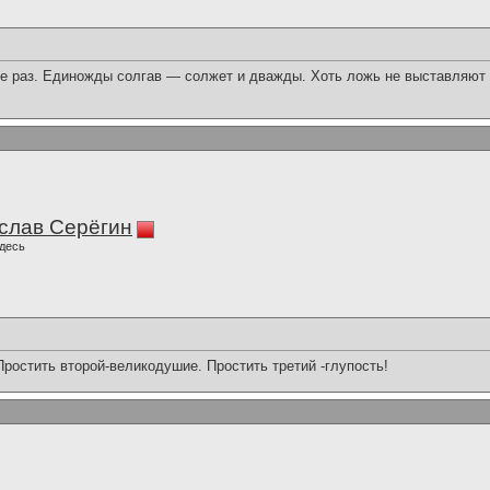
 раз. Единожды солгав — солжет и дважды. Хоть ложь не выставляют н
слав Серёгин
десь
Простить второй-великодушие. Простить третий -глупость!