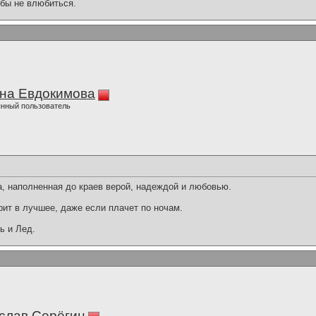
обы не влюбиться.
на Евдокимова
нный пользователь
, наполненная до краев верой, надеждой и любовью.
ит в лучшее, даже если плачет по ночам.
ь и Лед.
слав Серёгин