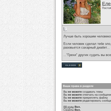
Еле
Постоя
Лучше быть хорошим человеком
Если человек сделал тебе зло, 
разовьется сахарный диабет...
..."Грехи" других судить вы вс
Ваши права в разделе
Вы
не можете
создавать темы
Вы
не можете
отвечать на сообщен
Вы
не можете
прикреплять файлы
Вы
не можете
редактировать сообщ
BB коды
Вкл.
Смайлы
Вкл.