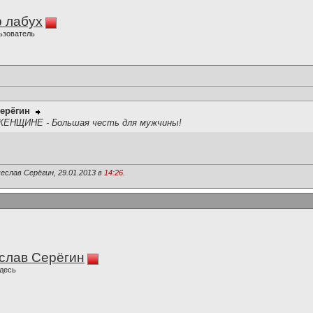
 лабух
ьзователь
ерёгин
ь ЖЕНЩИНЕ - Большая честь для мужчины!
еслав Серёгин, 29.01.2013 в
14:26
.
слав Серёгин
десь