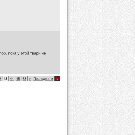
ор, пока у этой твари не
2
43
44
45
53
>
Последняя
»