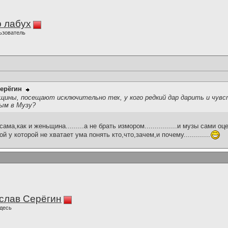
 лабух
ьзователь
ерёгин
щины, посещают исключительно тех, у кого редкий дар дарить и чувс
ым в Музу?
ма,как и женьщина.........а не брать измором................и музы сами 
 у которой не хватает ума понять кто,что,зачем,и почему.............
слав Серёгин
десь