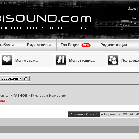
Вход
льбомы
Видеоклипы
Топ Радио
Радиостанции
Моя музыка
Моя страница
Пользов
портал
>
РАЗНОЕ
>
Культура и Искусство
мы!
Страница 43 из 89
«
Первая
<
33
41
4