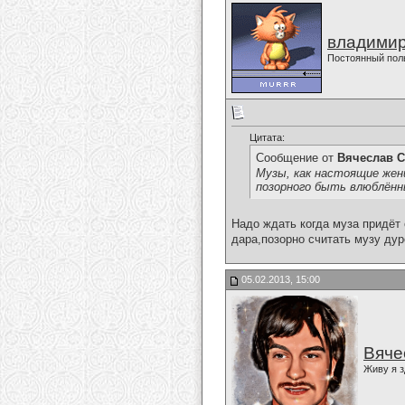
владимир
Постоянный пол
Цитата:
Сообщение от
Вячеслав С
Музы, как настоящие жен
позорного быть влюблённ
Надо ждать когда муза придёт са
дара,позорно считать музу дурой
05.02.2013, 15:00
Вяче
Живу я з