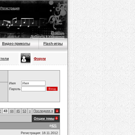
|
Регистрация
Помощь
Добавить в избранное
Видео приколы
Flash-игры
атели
Форум
Имя
Пароль
2
43
44
45
53
>
Последняя
»
Опции темы
#
421
Регистрация: 18.11.2012