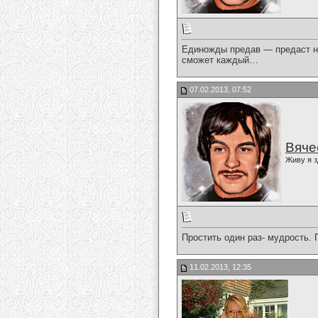
Единожды предав — предаст не
сможет каждый…
07.02.2013, 07:52
Вяче
Живу я з
Простить один раз- мудрость. 
11.02.2013, 12:35