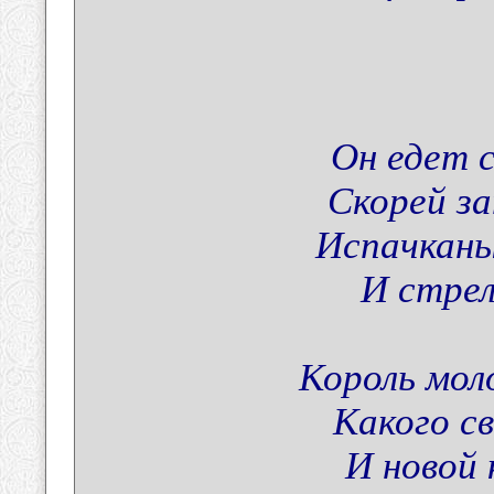
Он едет 
Скорей з
Испачканы
И стрел
Король мол
Какого с
И новой 