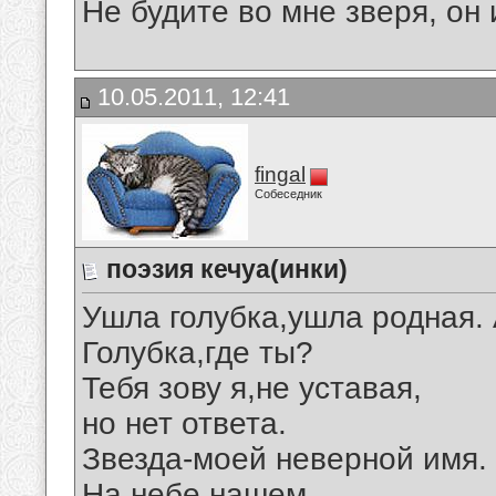
Не будите во мне зверя, он 
10.05.2011, 12:41
fingal
Собеседник
поэзия кечуа(инки)
Ушла голубка,ушла родная.
Голубка,где ты?
Тебя зову я,не уставая,
но нет ответа.
Звезда-моей неверной имя.
На небе нашем