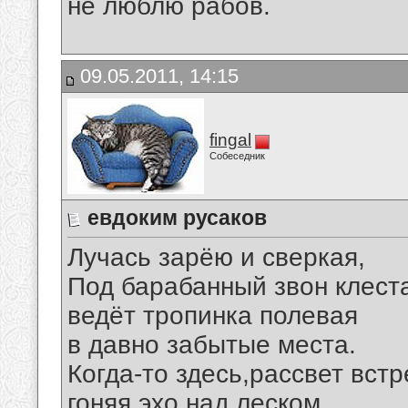
не люблю рабов.
09.05.2011, 14:15
fingal
Собеседник
евдоким русаков
Лучась зарёю и сверкая,
Под барабанный звон клест
ведёт тропинка полевая
в давно забытые места.
Когда-то здесь,рассвет встр
гоняя эхо над леском,