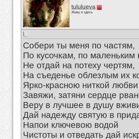
tululueva
Живу я здесь
Собери ты меня по частям,
По кусочкам, по маленьким
Не отдай на потеху чертям,
На съеденье облезлым их к
Ярко-красною ниткой любви
Завяжи, затяни сердце рван
Веру в лучшее в душу вжив
Дай надежду святую в прид
Напои ключевою водой
Чистоты и отведать дай иск