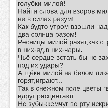
голубки милой!
Найти слова для взоров ми
не в силах разум!
Как будто утром взошли на
два солнца разом!
Ресницы милой разят,как ст
в них-яд,в них-чары.
Чьё сердце встать бы не за
под их удары?
А щёки милой на белом лик
горят,играют...
Так в снежном поле цветы г
вдруг расцветают.
Не зубы-жемчуг во рту искр