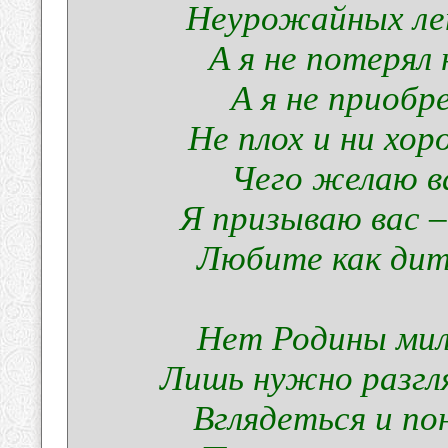
Неурожайных лет
А я не потерял 
А я не приобре
Не плох и ни хор
Чего желаю в
Я призываю вас 
Любите как дит
Нет Родины миле
Лишь нужно разгля
Вглядеться и по