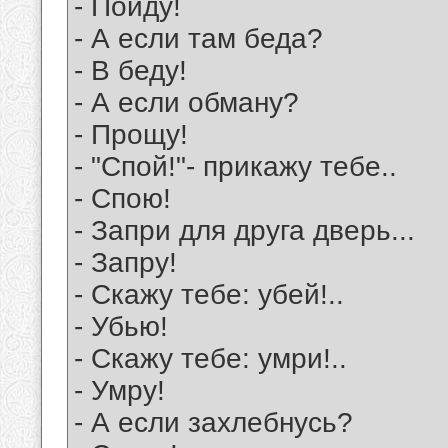
- Пойду!
- А если там беда?
- В беду!
- А если обману?
- Прощу!
- "Спой!"- прикажу тебе..
- Спою!
- Запри для друга дверь...
- Запру!
- Скажу тебе: убей!..
- Убью!
- Скажу тебе: умри!..
- Умру!
- А если захлебнусь?