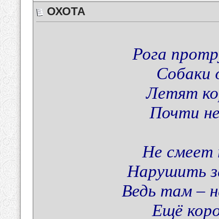
ОХОТА
Рога протру
Собаки 
Летят ко
Почти не
Не смеет 
Нарушить з
Ведь там – н
Ещё коро