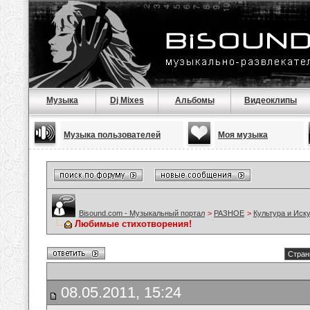
Музыка
Dj Mixes
Альбомы
Видеоклипы
Музыка пользователей
Моя музыка
Bisound.com - Музыкальный портал
>
РАЗНОЕ
>
Культура и Иск
Любимые стихотворения!
Стран
08.05.2011, 15:24