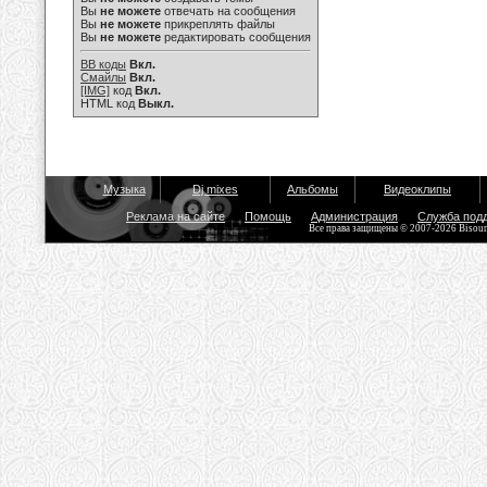
Вы
не можете
отвечать на сообщения
Вы
не можете
прикреплять файлы
Вы
не можете
редактировать сообщения
BB коды
Вкл.
Смайлы
Вкл.
[IMG]
код
Вкл.
HTML код
Выкл.
Музыка
Dj mixes
Альбомы
Видеоклипы
Реклама на сайте
Помощь
Администрация
Служба под
Все права защищены © 2007-2026 Bisou