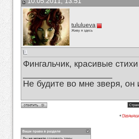
10.05.2011, 13:51
tululueva
Живу я здесь
Фингальчик, красивые стих
__________________
Не будите во мне зверя, он 
Стран
«
Предыдущ
Ваши права в разделе
Вы
не можете
создавать темы