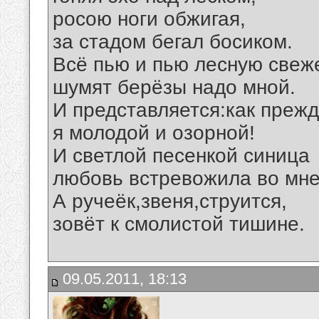
росою ноги обжигая,
за стадом бегал босиком.
Всё пью и пью лесную свеж
шумят берёзы надо мной.
И представляется:как прежд
я молодой и озорной!
И светлой песенкой синица
любовь встревожила во мне.
А ручеёк,звеня,струится,
зовёт к смолистой тишине.
09.05.2011, 18:13