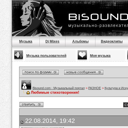
Музыка
Dj Mixes
Альбомы
Видеоклипы
Музыка пользователей
Моя музыка
Bisound.com - Музыкальный портал
>
РАЗНОЕ
>
Культура и Иск
Любимые стихотворения!
Ст
22.08.2014, 19:42