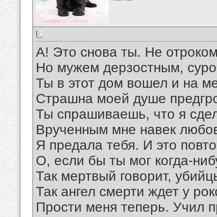
А! Это снова ты. Не отроко
Но мужем дерзостным, сур
Ты в этот дом вошел и на м
Страшна моей душе предгро
Ты спрашиваешь, что я сде
Врученным мне навек любов
Я предала тебя. И это повт
О, если бы ты мог когда-ниб
Так мертвый говорит, убийц
Так ангел смерти ждет у рок
Прости меня теперь. Учил п