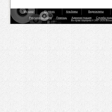
Музыка
Dj mixes
Альбомы
Видеоклипы
Реклама на сайте
Помощь
Администрация
Служба под
Все права защищены © 2007-2026 Bisou