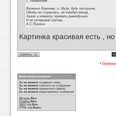
С Уважением
Веленью Божьему, о, Муза, будь послушна,
Обиды не страшась, не требуя венца,
Хвалу и клевету приемли равнодушно
И не оспаривай глупца.
А.С.Пушкин
Картинка красивая есть , н
Ст
«
Предыдущ
Ваши права в разделе
Вы
не можете
создавать темы
Вы
не можете
отвечать на сообщения
Вы
не можете
прикреплять файлы
Вы
не можете
редактировать сообщения
BB коды
Вкл.
Смайлы
Вкл.
[IMG]
код
Вкл.
HTML код
Выкл.