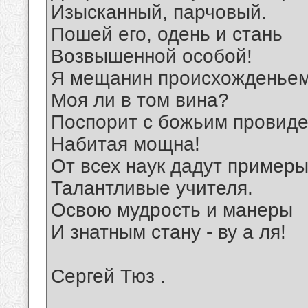
Изысканный, парчовый.
Пошей его, одень и стань
Возвышенной особой!
Я мещанин происхожденьем
Моя ли в том вина?
Поспорит с божьим провид
Набитая мощна!
От всех наук дадут пример
Талантливые учителя.
Освою мудрость и манеры
И знатным стану - ву а ля!
Сергей Тюз .