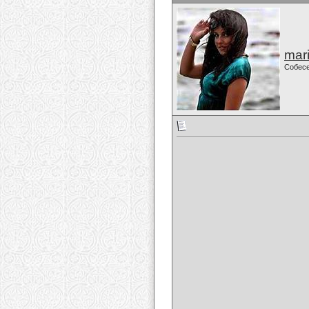
mari
Собес