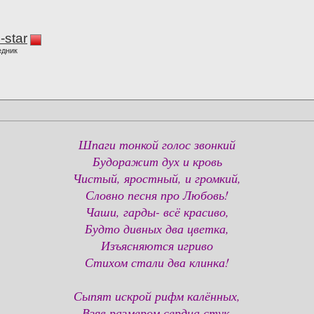
-star
едник
Шпаги тонкой голос звонкий
Будоражит дух и кровь
Чистый, яростный, и громкий,
Словно песня про Любовь!
Чаши, гарды- всё красиво,
Будто дивных два цветка,
Изъясняются игриво
Стихом стали два клинка!
Сыпят искрой рифм калённых,
Взяв размером сердца стук,