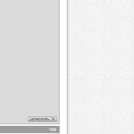
#
292