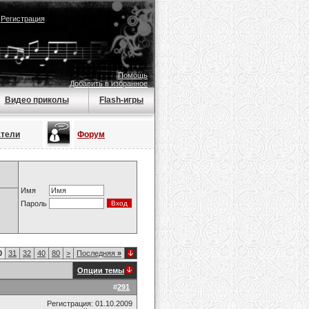
|
Регистрация
Помощь
Добавить в избранное
Видео приколы
Flash-игры
атели
Форум
Имя
Пароль
0
31
32
40
80
>
Последняя
»
Опции темы
#
291
Регистрация: 01.10.2009