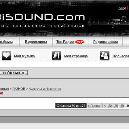
Вход
льбомы
Видеоклипы
Топ Радио
Радиостанции
Моя музыка
Моя страница
Пользов
портал
>
РАЗНОЕ
>
Культура и Искусство
я!
Страница 30 из 174
«
Первая
<
20
28
29
3