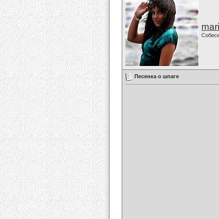
mari
Собес
Песенка о шпаге