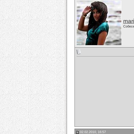
mari
Собес
02.02.2010, 16:57