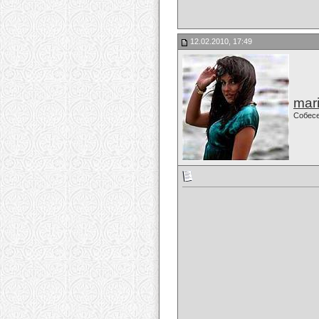
12.02.2010, 17:49
mari
Собес