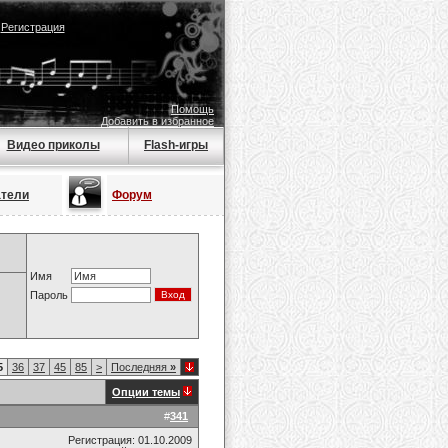
|
Регистрация
Помощь
Добавить в избранное
Видео приколы
Flash-игры
атели
Форум
Имя
Пароль
5
36
37
45
85
>
Последняя
»
Опции темы
#
341
Регистрация: 01.10.2009