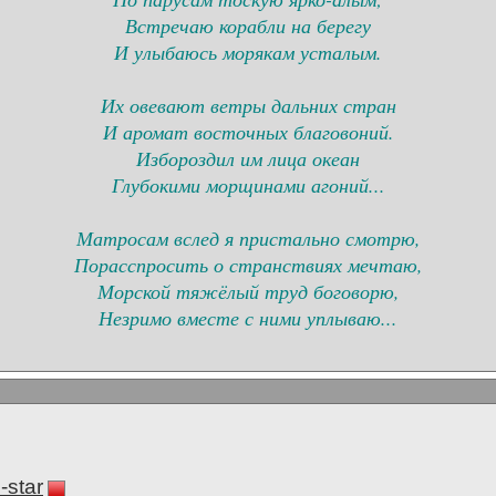
Встречаю корабли на берегу
И улыбаюсь морякам усталым.
Их овевают ветры дальних стран
И аромат восточных благовоний.
Избороздил им лица океан
Глубокими морщинами агоний...
Матросам вслед я пристально смотрю,
Порасспросить о странствиях мечтаю,
Морской тяжёлый труд боговорю,
Незримо вместе с ними уплываю...
-star