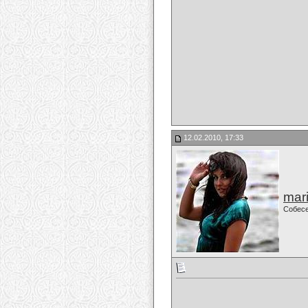
12.02.2010, 17:33
mari
Собес