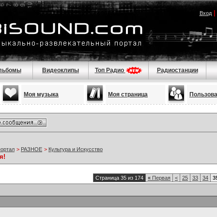
Вход
льбомы
Видеоклипы
Топ Радио
Радиостанции
Моя музыка
Моя страница
Пользов
портал
>
РАЗНОЕ
>
Культура и Искусство
я!
Страница 35 из 174
«
Первая
<
25
33
34
3