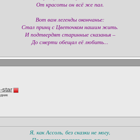
От красоты он всё же пал.
Вот вам легенды окончанье:
Стал принц с Цветочком нашим жить.
И подтвердят старинные сказанья –
До смерти обещал её любить...
-star
едник
Я, как Ассоль, без сказки не могу,
По парусам тоскую ярко-алым;