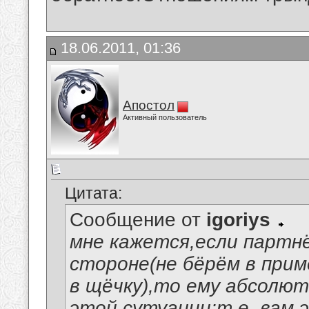
18.06.2011, 01:36
Апостол
Активный пользователь
Цитата:
Сообщение от
igoriys
мне кажется,если партнё
стороне(не бёрём в прим
в щёчку),то ему абсолют
этой сутуации:т.е. вам 