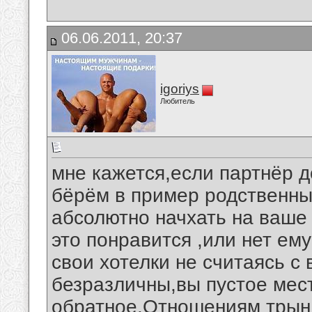
06.06.2011, 20:37
igoriys
Любитель
мне кажется,если партнёр д
бёрём в пример родственны
абсолютно начхать на ваше 
это понравится ,или нет ем
свои хотелки не считаясь 
безразличны,вы пустое мест
обратное.Отношениям трынд