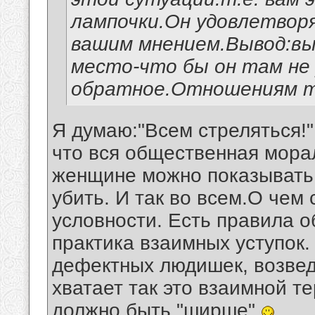
лампочки.Он удовлетворя
вашим мнением.Вывод:вы
место-что бы он там не
обратное.Отношениям т
Я думаю:"Всем стреляться!"
что вся общественная морал
женщине можно показывать л
убить. И так во всем.О чем 
условности. Есть правила 
практика взаимных уступок.
дефектных людишек, возвед
хватает так это взаимной т
должно быть "ширше"