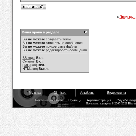
«
Предыдущ
Ваши права в разделе
Вы
не можете
создавать темы
Вы
не можете
отвечать на сообщения
Вы
не можете
прикреплять файлы
Вы
не можете
редактировать сообщения
BB коды
Вкл.
Смайлы
Вкл.
[IMG]
код
Вкл.
HTML код
Выкл.
Музыка
Dj mixes
Альбомы
Видеоклипы
Реклама на сайте
Помощь
Администрация
Служба под
Все права защищены © 2007-2026 Bisou