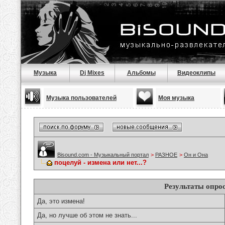
Музыка
Dj Mixes
Альбомы
Видеоклипы
Музыка пользователей
Моя музыка
Bisound.com - Музыкальный портал
>
РАЗНОЕ
>
Он и Она
поцелуй - измена или нет...?
Результаты опро
Да, это измена!
Да, но лучше об этом не знать...