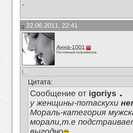
.
22.06.2011, 22:41
Анна-1001
Постоянный пользователь
Цитата:
Сообщение от
igoriys
у женщины-потаскухи
не
Мораль-категория мужс
морали,т.е подстраивает
выгодно
.