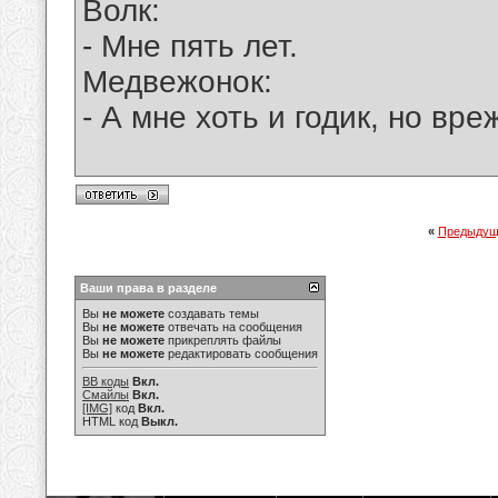
Волк:
- Мне пять лет.
Медвежонок:
- А мне хоть и годик, но вре
«
Предыдущ
Ваши права в разделе
Вы
не можете
создавать темы
Вы
не можете
отвечать на сообщения
Вы
не можете
прикреплять файлы
Вы
не можете
редактировать сообщения
BB коды
Вкл.
Смайлы
Вкл.
[IMG]
код
Вкл.
HTML код
Выкл.