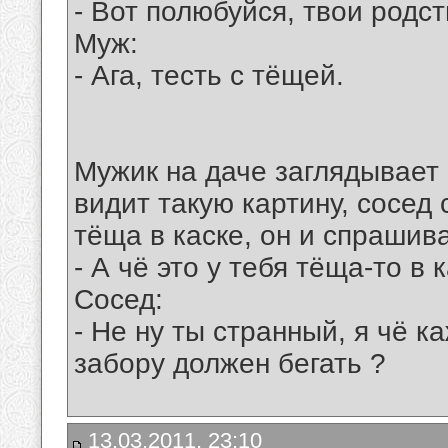
- Вот полюбуйся, твои родст
Муж:
- Ага, тесть с тёщей.
Мужик на даче заглядывает 
видит такую картину, сосед
тёща в каске, он и спрашив
- А чё это у тебя тёща-то в к
Сосед:
- Не ну ты странный, я чё к
забору должен бегать ?
13.03.2011, 23:10