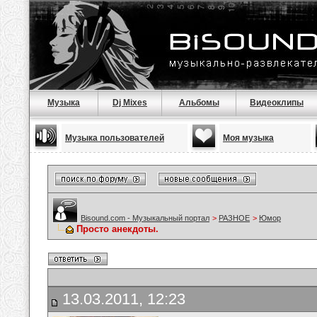
Музыка
Dj Mixes
Альбомы
Видеоклипы
Музыка пользователей
Моя музыка
Bisound.com - Музыкальный портал
>
РАЗНОЕ
>
Юмор
Просто анекдоты.
13.03.2011, 12:23