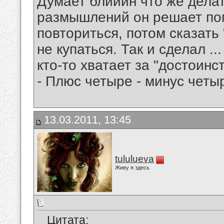
Думает блииин что же дела
размышлений он решает поп
повториться, потом сказат
не купаться. Так и сделал ..
кто-то хватает за "достоинс
- Плюс четыре - минус четы
13.03.2011, 13:45
tululueva
Живу я здесь
Цитата: