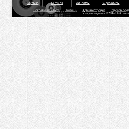
Музыка
Dj mixes
Альбомы
Видеоклипы
Реклама на сайте
Помощь
Администрация
Служба под
Все права защищены © 2007-2026 Bisou