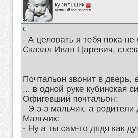
курильщик
Активный пользователь
- А целовать я тебя пока не 
Сказал Иван Царевич, слез
Почтальон звонит в дверь, 
... в одной руке кубинская с
Офигевший почтальон:
- Э-э-э мальчик, а родители
Мальчик:
- Ну а ты сам-то дядя как д