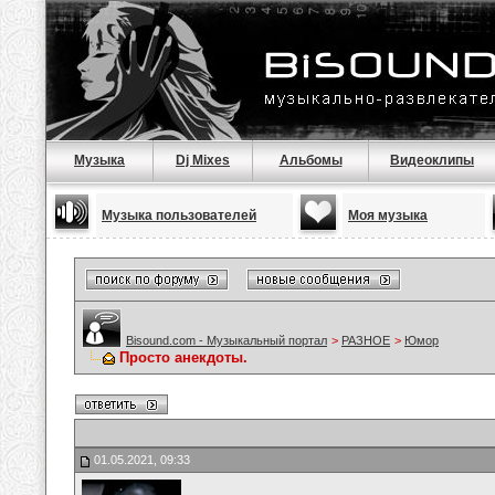
Музыка
Dj Mixes
Альбомы
Видеоклипы
Музыка пользователей
Моя музыка
Bisound.com - Музыкальный портал
>
РАЗНОЕ
>
Юмор
Просто анекдоты.
01.05.2021, 09:33