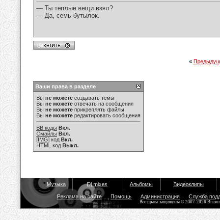
— Ты теплые вещи взял?
— Да, семь бутылок.
«
Предыдущ
Ваши права в разделе
Вы
не можете
создавать темы
Вы
не можете
отвечать на сообщения
Вы
не можете
прикреплять файлы
Вы
не можете
редактировать сообщения
BB коды
Вкл.
Смайлы
Вкл.
[IMG]
код
Вкл.
HTML код
Выкл.
Музыка
Dj mixes
Альбомы
Видеоклипы
Реклама на сайте
Помощь
Администрация
Служба под
Все права защищены © 2007-2026 Bisou