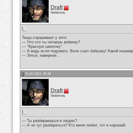
Draft
Любитель
Теща спрашивает у зятя:
— Что это ты читаешь ребенку?
— "Красную шапочку".
— А ведь если подумать: Волк съел бабушку! Какой кошмар!
— Зятья, наверное...
01.05.2021, 09:48
Draft
Любитель
— Ты разбираешься в людях?
— А че тут разбираться? Кто меня любит, тот и хороший.