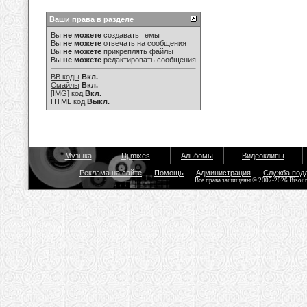
Ваши права в разделе
Вы
не можете
создавать темы
Вы
не можете
отвечать на сообщения
Вы
не можете
прикреплять файлы
Вы
не можете
редактировать сообщения
BB коды
Вкл.
Смайлы
Вкл.
[IMG]
код
Вкл.
HTML код
Выкл.
Музыка
Dj mixes
Альбомы
Видеоклипы
Реклама на сайте
Помощь
Администрация
Служба под
Все права защищены © 2007-2026 Bisou