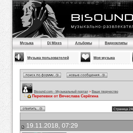
Музыка
Dj Mixes
Альбомы
Видеоклипы
Музыка пользователей
Моя музыка
Bisound.com - Музыкальный портал
>
Ваше творчество
Перепевки от Вячеслава Серёгина
Страница 24
19.11.2018, 07:29