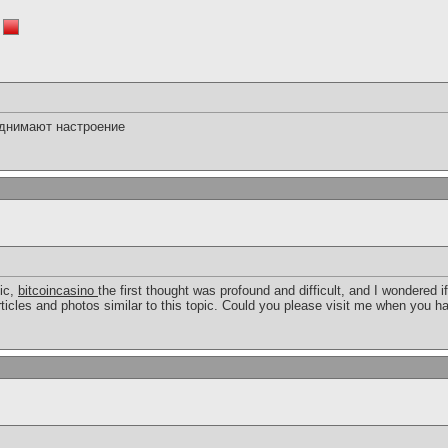
однимают настроение
pic,
bitcoincasino
the first thought was profound and difficult, and I wondered 
rticles and photos similar to this topic. Could you please visit me when you h