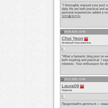
"I thoroughly enjoyed your post 
daily life are both practical and
personal experiences added a nic
양천출장안마
08.08.2024, 10:45
Choi Yeon
Активный пользователь
"What a fantastic blog post on ex
both inspiring and practical. I es
interests. Your enthusiasm for d
19.11.2025, 13:56
Laura09
Новичок
Продолжайте делиться — ваша