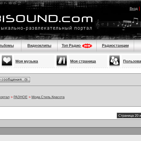
Вход
льбомы
Видеоклипы
Топ Радио
Радиостанции
Моя музыка
Моя страница
Пользов
портал
>
РАЗНОЕ
>
Мода.Стиль.Красота
Страница 20 и