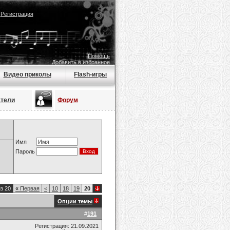
|
Регистрация
Помощь
Добавить в избранное
Видео приколы
Flash-игры
атели
Форум
Имя
Пароль
з 20
«
Первая
<
10
18
19
20
Опции темы
#
191
Регистрация: 21.09.2021