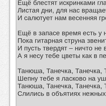
Ещё блестят искринками гла
Листая дни, для нас вращае
И салютует нам весенняя гр
Ещё в запасе время есть у 
Пока гитарная струна звенит
И пусть твердят – ничто не 
А я несу тебе цветы как в п
Танюша, Танечка, Танечка,
Шепну тебе я ласково на уш
Танюша, Танечка, Танечка,
Слились в объятиях нежных