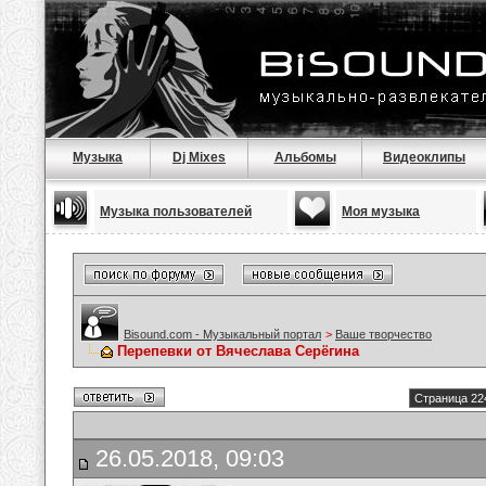
Музыка
Dj Mixes
Альбомы
Видеоклипы
Музыка пользователей
Моя музыка
Bisound.com - Музыкальный портал
>
Ваше творчество
Перепевки от Вячеслава Серёгина
Страница 22
26.05.2018, 09:03