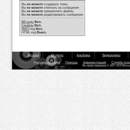
Вы
не можете
создавать темы
Вы
не можете
отвечать на сообщения
Вы
не можете
прикреплять файлы
Вы
не можете
редактировать сообщения
BB коды
Вкл.
Смайлы
Вкл.
[IMG]
код
Вкл.
HTML код
Выкл.
Музыка
Dj mixes
Альбомы
Видеоклипы
Реклама на сайте
Помощь
Администрация
Служба под
Все права защищены © 2007-2026 Bisou