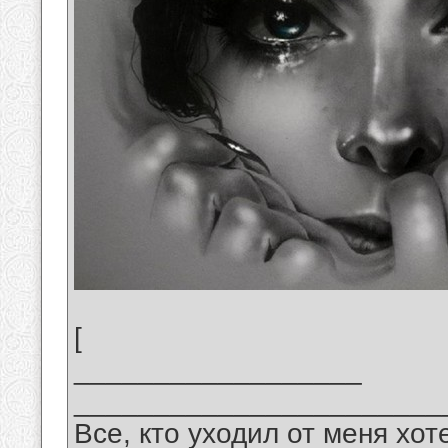
[
__________________
_______________________
Все, кто уходил от меня хот