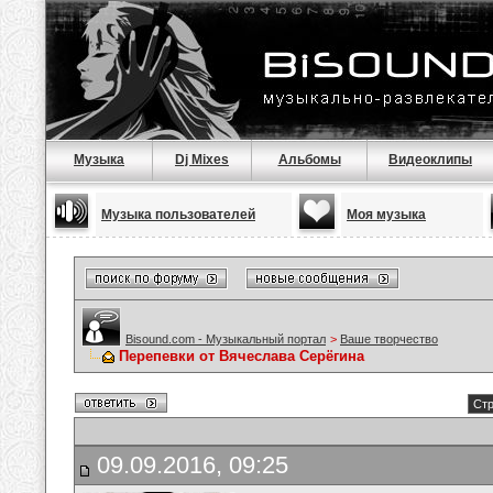
Музыка
Dj Mixes
Альбомы
Видеоклипы
Музыка пользователей
Моя музыка
Bisound.com - Музыкальный портал
>
Ваше творчество
Перепевки от Вячеслава Серёгина
Стр
09.09.2016, 09:25