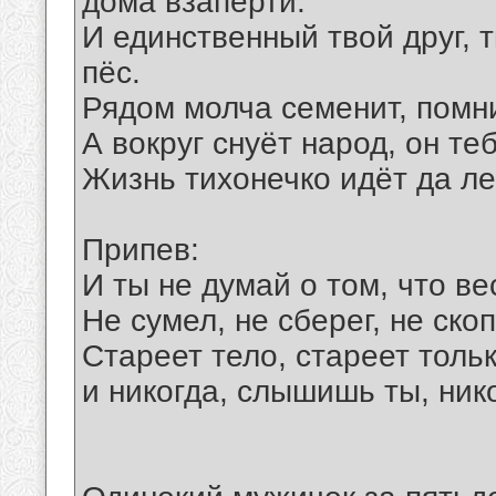
дома взаперти.
И единственный твой друг, 
пёс.
Рядом молча семенит, помнит
А вокруг снуёт народ, он теб
Жизнь тихонечко идёт да ле
Припев:
И ты не думай о том, что ве
Не сумел, не сберег, не ско
Стареет тело, стареет толь
и никогда, слышишь ты, ник