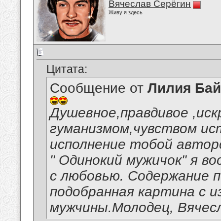
Вячеслав Серёгин
Живу я здесь
Цитата:
Сообщение от
Лилия Ба
Душевное,правдивое ,иск
гуманизмом,чувством ис
исполнение тобой автор
" Одинокий мужичок" я в
с любовью. Содержание п
подобранная картина с и
мужчины.Молодец, Вячес