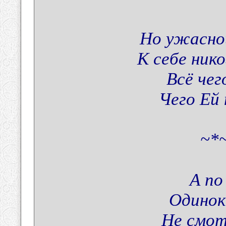
Но ужасной
К себе нико
Всё чег
Чего Ей
~*~
А по
Одинок
Не смот