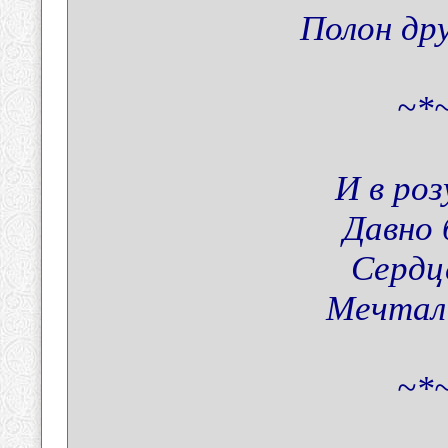
Полон др
~*~
И в ро
Давно 
Сердц
Мечтал 
~*~