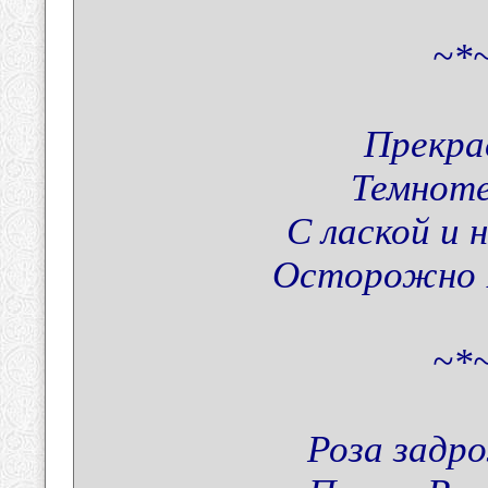
~*~
Прекра
Темноте
С лаской и 
Осторожно В
~*~
Роза задр