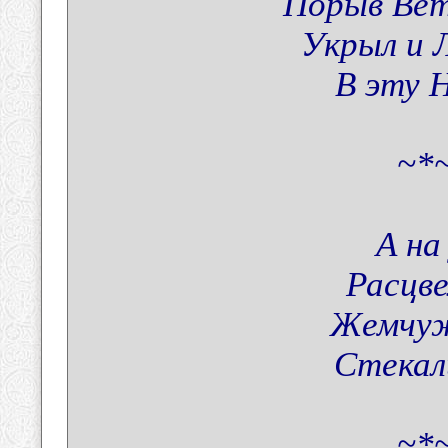
Порыв Вет
Укрыл и 
В эту 
~*~
А на
Расцве
Жемчуж
Стекал
~*~