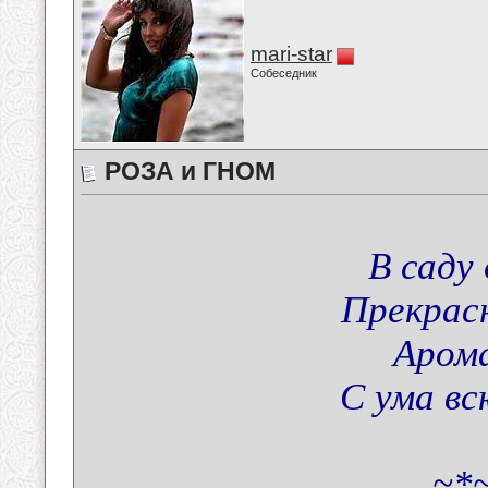
mari-star
Собеседник
РОЗА и ГНОМ
В саду
Прекрасн
Аром
С ума вс
~*~