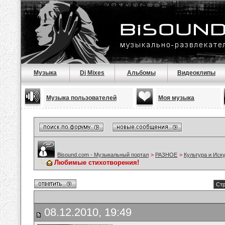
Музыка
Dj Mixes
Альбомы
Видеоклипы
Музыка пользователей
Моя музыка
Bisound.com - Музыкальный портал
>
РАЗНОЕ
>
Культура и Иск
Любимые стихотворения!
Стр
08.12.2010, 19:49