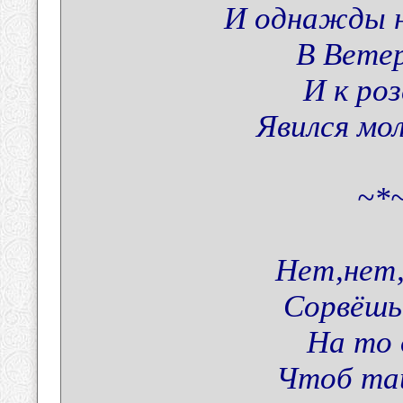
И однажды н
В Ветер
И к ро
Явился мо
~*~
Нет,нет,
Сорвёшь
На то 
Чтоб тай