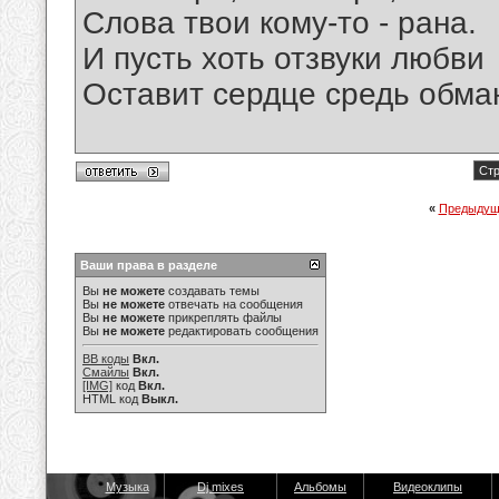
Слова твои кому-то - рана.
И пусть хоть отзвуки любви
Оставит сердце средь обман
Стр
«
Предыдущ
Ваши права в разделе
Вы
не можете
создавать темы
Вы
не можете
отвечать на сообщения
Вы
не можете
прикреплять файлы
Вы
не можете
редактировать сообщения
BB коды
Вкл.
Смайлы
Вкл.
[IMG]
код
Вкл.
HTML код
Выкл.
Музыка
Dj mixes
Альбомы
Видеоклипы