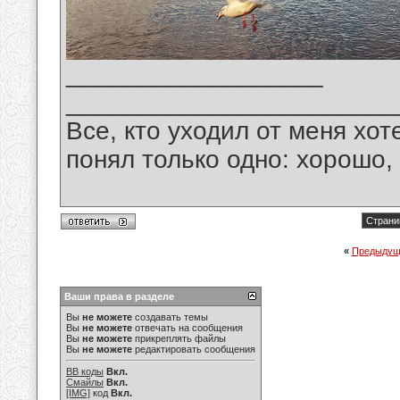
__________________
_______________________
Все, кто уходил от меня хот
понял только одно: хорошо,
Страни
«
Предыдущ
Ваши права в разделе
Вы
не можете
создавать темы
Вы
не можете
отвечать на сообщения
Вы
не можете
прикреплять файлы
Вы
не можете
редактировать сообщения
BB коды
Вкл.
Смайлы
Вкл.
[IMG]
код
Вкл.