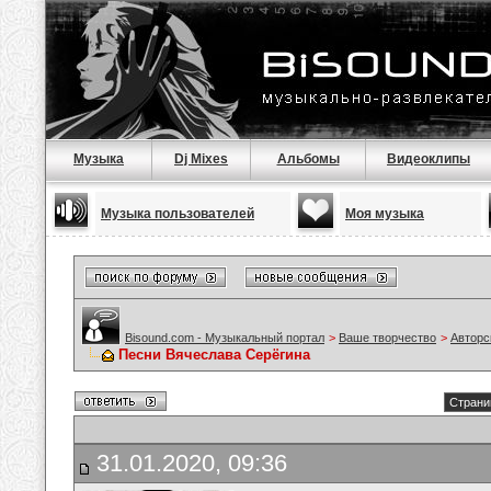
Музыка
Dj Mixes
Альбомы
Видеоклипы
Музыка пользователей
Моя музыка
Bisound.com - Музыкальный портал
>
Ваше творчество
>
Авторс
Песни Вячеслава Серёгина
Страни
31.01.2020, 09:36