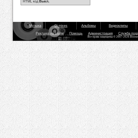
HTML код
Выкл.
Музыка
Dj mixes
Альбомы
Видеоклипы
Реклама на сайте
Помощь
Администрация
Служба под
Все права защищены © 2007-2026 Bisou