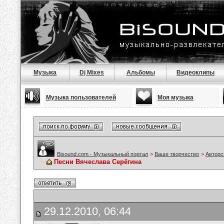
Музыка
Dj Mixes
Альбомы
Видеоклипы
Музыка пользователей
Моя музыка
Bisound.com - Музыкальный портал
>
Ваше творчество
>
Авторс
Песни Вячеслава Серёгина
29.12.2010, 06:44