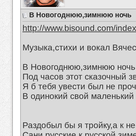
В Новогоднюю,зимнюю ночь
http://www.bisound.com/inde
Музыка,стихи и вокал Вяче
В Новогоднюю,зимнюю ночь
Под часов этот сказочный з
Я б тебя увести был не проч
В одинокий свой маленький
Раздобыл бы я тройку,а к не
Сани русские к русской зиме