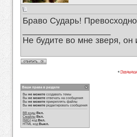
Браво Сударь! Превосходно
__________________
Не будите во мне зверя, он 
«
Предыдущ
Ваши права в разделе
Вы
не можете
создавать темы
Вы
не можете
отвечать на сообщения
Вы
не можете
прикреплять файлы
Вы
не можете
редактировать сообщения
BB коды
Вкл.
Смайлы
Вкл.
[IMG]
код
Вкл.
HTML код
Выкл.