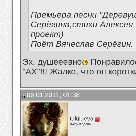
Премьера песни "Деревуш
Серёгина,стихи Алексея
проект)
Поёт Вячеслав Серёгин.
Эх, душееевно
Понравилос
"АХ"!!! Жалко, что он корот
06.01.2011, 01:38
tululueva
Живу я здесь