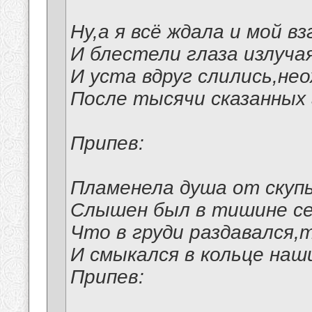
Ну,а я всё ждала и мой в
И блестели глаза излучая
И уста вдруг слились,не
После тысячи сказанных 
Припев:
Пламенела душа от скупы
Слышен был в тишине се
Что в груди раздавался,
И смыкался в кольце наш
Припев: