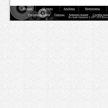
Музыка
Dj mixes
Альбомы
Видеоклипы
Реклама на сайте
Помощь
Администрация
Служба под
Все права защищены © 2007-2026 Bisou