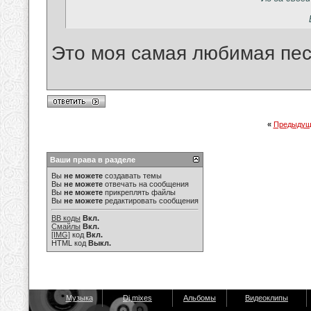
Это моя самая любимая пес
«
Предыдущ
Ваши права в разделе
Вы
не можете
создавать темы
Вы
не можете
отвечать на сообщения
Вы
не можете
прикреплять файлы
Вы
не можете
редактировать сообщения
BB коды
Вкл.
Смайлы
Вкл.
[IMG]
код
Вкл.
HTML код
Выкл.
Музыка
Dj mixes
Альбомы
Видеоклипы