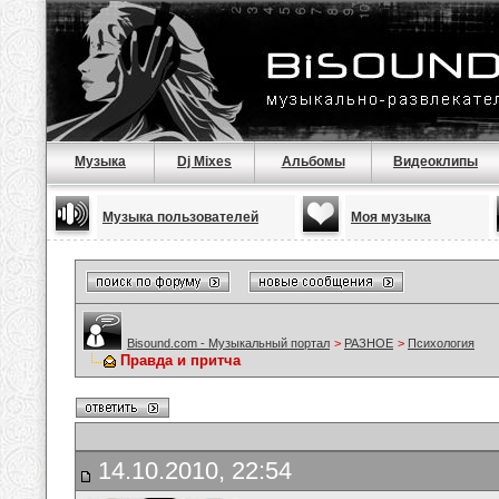
Музыка
Dj Mixes
Альбомы
Видеоклипы
Музыка пользователей
Моя музыка
Bisound.com - Музыкальный портал
>
РАЗНОЕ
>
Психология
Правда и притча
14.10.2010, 22:54