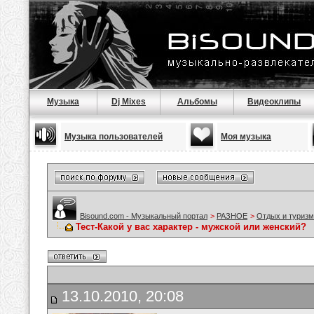
Музыка
Dj Mixes
Альбомы
Видеоклипы
Музыка пользователей
Моя музыка
Bisound.com - Музыкальный портал
>
РАЗНОЕ
>
Отдых и туризм
Тест-Какой у вас характер - мужской или женский?
13.10.2010, 20:08