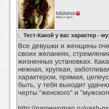
tululueva
Живу я здесь
Тест-Какой у вас характер - 
Все девушки и женщины очен
своих желаниях, стремления
жизненных установках. Как
нежная, хрупкая, заботлива
характером, прямая, целеу
быть, у тебя выходит удачн
черты "женского" и "мужског
http://namewoman.ru/vash-psic