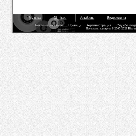
Музыка
Dj mixes
Альбомы
Видеоклипы
Реклама на сайте
Помощь
Администрация
Служба под
Все права защищены © 2007-2026 Bisou