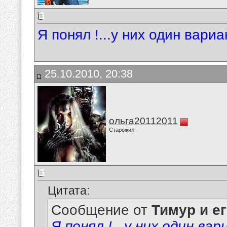
Я понял !...у них один вариа
25.10.2010, 20:38
ольга20112011
Старожил
Цитата:
Сообщение от
Тимур и е
Я понял !...у них один ва