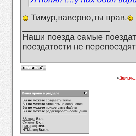
Тимур,наверно,ты прав.
__________________
Наши поезда самые поездат
поездатости не перепоездят
«
Предыдущ
Ваши права в разделе
Вы
не можете
создавать темы
Вы
не можете
отвечать на сообщения
Вы
не можете
прикреплять файлы
Вы
не можете
редактировать сообщения
BB коды
Вкл.
Смайлы
Вкл.
[IMG]
код
Вкл.
HTML код
Выкл.