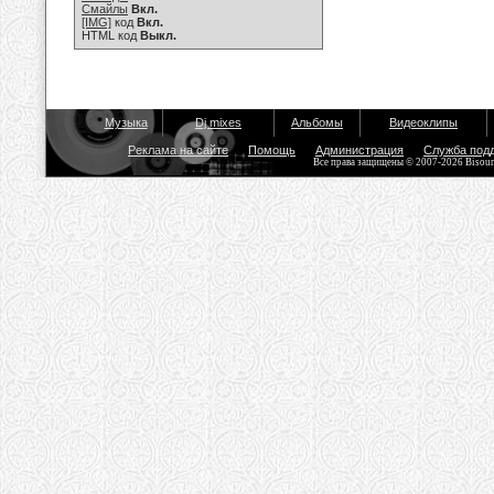
Смайлы
Вкл.
[IMG]
код
Вкл.
HTML код
Выкл.
Музыка
Dj mixes
Альбомы
Видеоклипы
Реклама на сайте
Помощь
Администрация
Служба под
Все права защищены © 2007-2026 Bisou