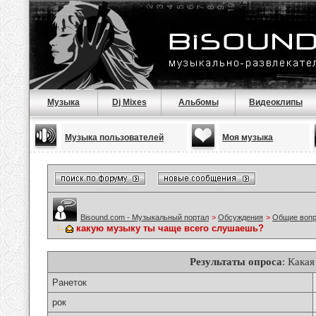
Музыка
Dj Mixes
Альбомы
Видеоклипы
Музыка пользователей
Моя музыка
Bisound.com - Музыкальный портал
>
Обсуждения
>
Общие воп
какую музыку ты чаще всего слушаешь?
Результаты опроса
: Кака
Ранеток
рок