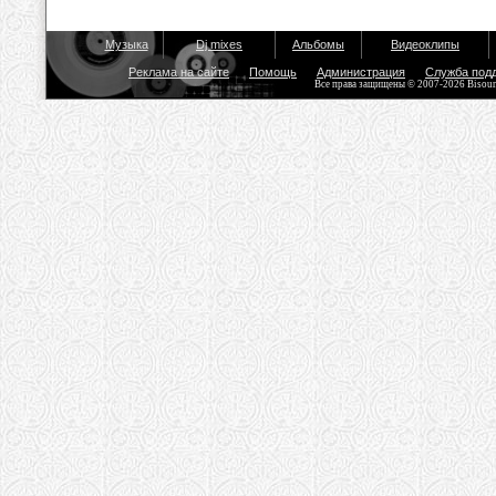
Музыка
Dj mixes
Альбомы
Видеоклипы
Реклама на сайте
Помощь
Администрация
Служба под
Все права защищены © 2007-2026 Bisou