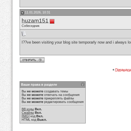
11.01.2026, 10:31
huzam151
Собеседник
I??ve been visiting your blog site temporarly now and i always l
«
Предыдущ
Ваши права в разделе
Вы
не можете
создавать темы
Вы
не можете
отвечать на сообщения
Вы
не можете
прикреплять файлы
Вы
не можете
редактировать сообщения
BB коды
Вкл.
Смайлы
Вкл.
[IMG]
код
Вкл.
HTML код
Выкл.