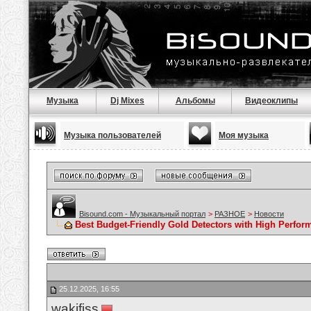
Музыка
Dj Mixes
Альбомы
Видеоклипы
Музыка пользователей
Моя музыка
Bisound.com - Музыкальный портал
>
РАЗНОЕ
>
Новости
Best Budget-Friendly Gold Detectors with High Perfor
25.12.2025, 16:55
wakifiss